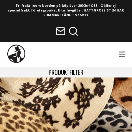
Fri frakt inom Norden på köp över 2000kr! OBS - Gäller ej
specialfrakt, företagspaket & tullavgifter. HATTGROSSISTEN HAR
SOMMARSTÄNGT V27-V33.
NAVIGA
PRODUKTFILTER
HELA SORTIMENTET
NYHETER
VINTAGE