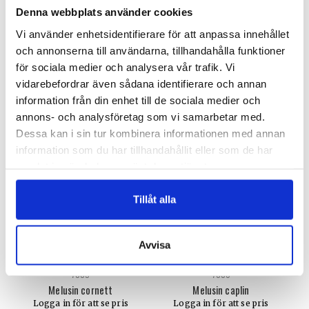
Denna webbplats använder cookies
Vi använder enhetsidentifierare för att anpassa innehållet
och annonserna till användarna, tillhandahålla funktioner
7005/P-Savannah
7006/P-Savannah
för sociala medier och analysera vår trafik. Vi
Savannah cornett
Savannah caplin
vidarebefordrar även sådana identifierare och annan
Logga in för att se pris
Logga in för att se pris
information från din enhet till de sociala medier och
READ MORE
READ MORE
annons- och analysföretag som vi samarbetar med.
Dessa kan i sin tur kombinera informationen med annan
information som du har tillhandahållit eller som de har
samlat in när du har använt deras tjänster.
Tillåt alla
Avvisa
7005
7006
Melusin cornett
Melusin caplin
Logga in för att se pris
Logga in för att se pris