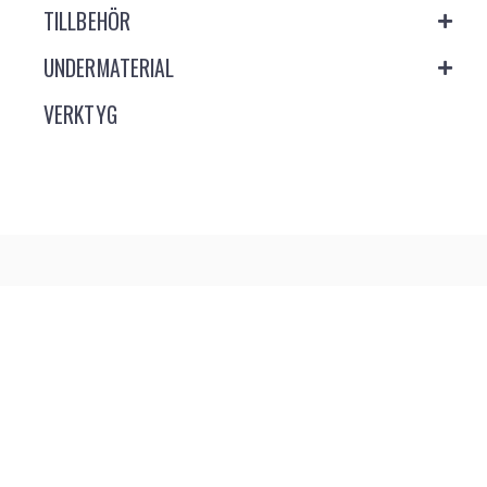
TILLBEHÖR
UNDERMATERIAL
VERKTYG
TA DEL AV ALLA NYHETER
INNAN ALLA ANDRA
Bli först med nyheter och erbjudanden via vårt