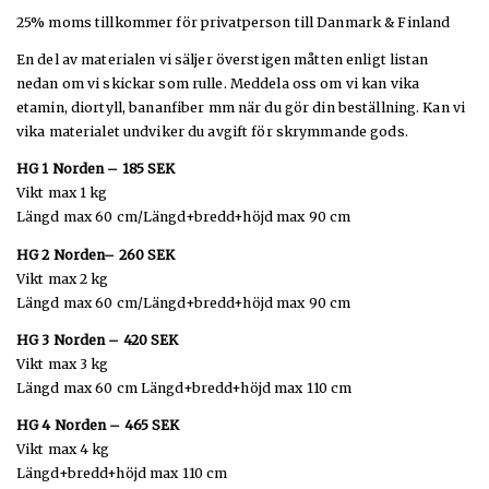
25% moms tillkommer för privatperson till Danmark & Finland
En del av materialen vi säljer överstigen måtten enligt listan
nedan om vi skickar som rulle. Meddela oss om vi kan vika
etamin, diortyll, bananfiber mm när du gör din beställning. Kan vi
vika materialet undviker du avgift för skrymmande gods.
HG 1 Norden – 185 SEK
Vikt max 1 kg
Längd max 60 cm/Längd+bredd+höjd max 90 cm
HG 2 Norden– 260 SEK
Vikt max 2 kg
Längd max 60 cm/Längd+bredd+höjd max 90 cm
HG 3 Norden – 420 SEK
Vikt max 3 kg
Längd max 60 cm Längd+bredd+höjd max 110 cm
HG 4 Norden – 465 SEK
Vikt max 4 kg
Längd+bredd+höjd max 110 cm