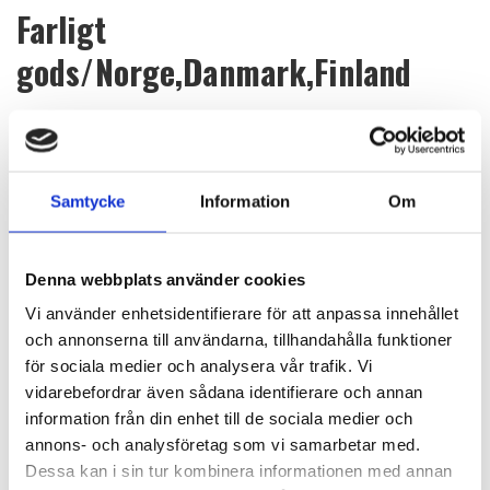
Farligt
gods/Norge,Danmark,Finland
Kan inte skickas till ombud endast direktleverans dörr till dörr.
Max mängd är 5 liter/kolli.
Farligt gods kan inte skickas med flyg. För transport med båt
Samtycke
Information
Om
tillkommer särskild avgift. Avgiften beräknas för varje enskild
transport då särskilda regler gäller beroende på destination,
längd på båttransport samt antal byten av fartyg till
slutdestination. Avgiften läggs på grundavgiften nedan.
Denna webbplats använder cookies
Leveranstiden kan variera beroende på destination.
Vi använder enhetsidentifierare för att anpassa innehållet
Kom ihåg att vi kan skicka andra varor i samma speciallåda när du
och annonserna till användarna, tillhandahålla funktioner
beställer appretur, appreturlösning, oasis spray, fabsil mm.
för sociala medier och analysera vår trafik. Vi
Sambeställer du farligt gods tillsammans med andra varor blir
vidarebefordrar även sådana identifierare och annan
frakten billigare då du kan fördela kostnaden på flera varor.
information från din enhet till de sociala medier och
annons- och analysföretag som vi samarbetar med.
HG DGR NORDEN LITEN/1-3 flaskor - 560 SEK
Dessa kan i sin tur kombinera informationen med annan
HG DGR NORDEN STOR/4-5 flaskor - 740 SEK