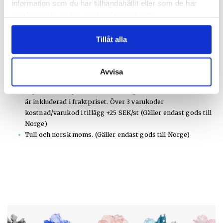
information som du har tillhandahållit eller som de har
Tilläggsavgifter som tillkommer på grundpris enligt ovan
samlat in när du har använt deras tjänster.
Begränsad mängd avgift tillkommer på grundpris. Max 5
liter/kolli.
Tillåt alla
Norge & Danmark 50 SEK/kolli.
Finland 60 SEK/kolli.
Förtullningsavgift & Transitering – 200 SEK/st (Gäller
Avvisa
endast gods till Norge)
Export- och importdeklarationsavgiften samt 3 varukoder
är inkluderad i fraktpriset. Över 3 varukoder
kostnad/varukod i tillägg +25 SEK/st (Gäller endast gods till
Norge)
Tull och norsk moms. (Gäller endast gods till Norge)