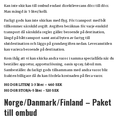
Kan inte skickas till ombud endast direktleverans dörr till dörr.
Max mängd är 5 liter/kolli.
Farligt gods kan inte skickas med flyg. För transport med båt
tillkommer särskild avgift. Avgiften beräknas för varje enskild
transport då särskilda regler gäller beroende på destination,
längd på båttransport samt antal byten av fartyg till
slutdestination och läggs på grundavgiften nedan. Leveranstiden
kan variera beroende på destination.
Kom ihåg att vi kan skicka andra varor i samma speciallåda när du
beställer appretur, appreturlösning, oasis spray, fabsil mm.
Sambeställer du farligt gods tillsammans med andra varor blir
frakten billigare då du kan fördela kostnaden på flera varor.
HG DGR LITEN/ 1-3 liter – 460 SEK
HG DGR STOR/4-5 liter - 520 SEK
Norge/Danmark/Finland – Paket
till ombud