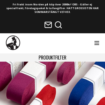
Fri frakt inom Norden på köp över 2000kr! OBS - Gäller ej
specialfrakt, företagspaket & tullavgifter. HATTGROSSISTEN HAR
SOMMARSTÄNGT V27-V33.
NAVIGA
PRODUKTFILTER
HELA SORTIMENTET
NYHETER
VINTAGE