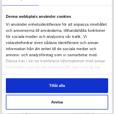
Denna webbplats använder cookies
FY-3900
202
Vi använder enhetsidentifierare för att anpassa innehållet
Hattband 3900 – Tillfälligt
Ripsband Stärkt
och annonserna till användarna, tillhandahålla funktioner
sortiment
Logga in för att se pris
för sociala medier och analysera vår trafik. Vi
Logga in för att se pris
vidarebefordrar även sådana identifierare och annan
VÄLJ ALTERNATIV
VÄLJ ALTERNATIV
information från din enhet till de sociala medier och
annons- och analysföretag som vi samarbetar med.
Dessa kan i sin tur kombinera informationen med annan
information som du har tillhandahållit eller som de har
samlat in när du har använt deras tjänster.
Tillåt alla
Avvisa
1091/201
1042/136
Ripsband
Foderband 22 mm