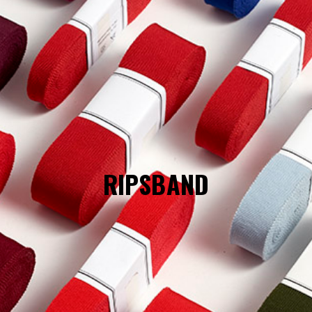
LIMITERADE
UTGÅENDE
RIPSBAND