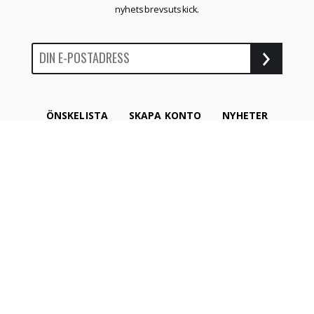
nyhetsbrevsutskick.
ÖNSKELISTA
SKAPA KONTO
NYHETER
HEM
MITT KONTO
Copyright © 2024 Hattgrossisten. All rättigheter förbehållna.
Proudly produced by
Winternet Web & Reklambyrå