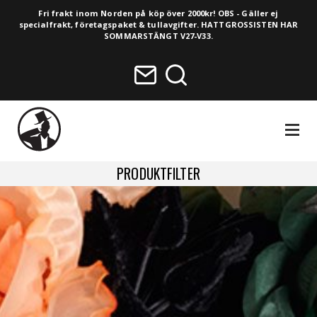
Fri frakt inom Norden på köp över 2000kr! OBS - Gäller ej
specialfrakt, företagspaket & tullavgifter. HATTGROSSISTEN HAR
SOMMARSTÄNGT V27-V33.
NAVIGA
PRODUKTFILTER
HELA SORTIMENTET
NYHETER
VINTAGE