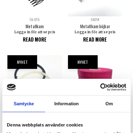
FA-015
FA014
Metallkam
Metallkam böjbar
Logga in för att se pris
Logga in för att se pris
READ MORE
READ MORE
NYHET
NYHET
Samtycke
Information
Om
KAR12
202
Karkas Nr.12 – Extra hård
Ripsband Stärkt
Denna webbplats använder cookies
Logga in för att se pris
Logga in för att se pris
READ MORE
VÄLJ ALTERNATIV