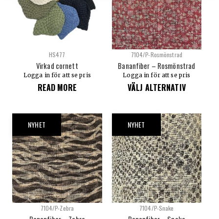
HS477
7104/P-Rosmönstrad
Virkad cornett
Bananfiber – Rosmönstrad
Logga in för att se pris
Logga in för att se pris
READ MORE
VÄLJ ALTERNATIV
NYHET
NYHET
7104/P-Zebra
7104/P-Snake