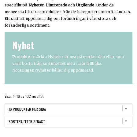
specifikt på
Nyheter
,
Limiterade
och
Utgående
. Under de
menyerna filtreras produkter från de kategorier som ofta ändras.
Ett sätt att uppdatera dig om förändringar i vårt stora och
föränderliga sortiment.
Nyhet
Produkter märkta Nyheter är nya på marknaden eller som
varit borta från sortimentet men nu är tillbaka.
Noteringen Nyheter håller dig uppdaterad.
Sortera
Visar 1–16 av 102 resultat
efter
senaste