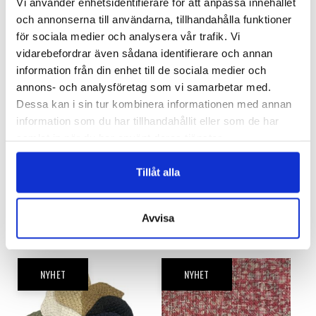
Vi använder enhetsidentifierare för att anpassa innehållet
och annonserna till användarna, tillhandahålla funktioner
för sociala medier och analysera vår trafik. Vi
NYHET
NYHET
vidarebefordrar även sådana identifierare och annan
information från din enhet till de sociala medier och
annons- och analysföretag som vi samarbetar med.
Dessa kan i sin tur kombinera informationen med annan
information som du har tillhandahållit eller som de har
samlat in när du har använt deras tjänster.
Tillåt alla
PG-1777
RG-Gigant
Pappersstrå Caplin – Svartvit
Raffia Gigant – 60 cm
Logga in för att se pris
Logga in för att se pris
Avvisa
READ MORE
READ MORE
NYHET
NYHET