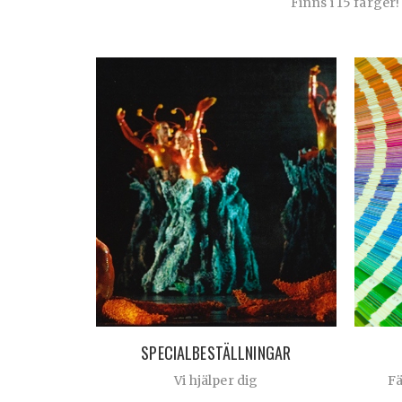
Finns i 15 färger!
SPECIALBESTÄLLNINGAR
Vi hjälper dig
F