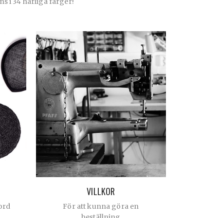
ns i 34 härliga färger!
VILLKOR
ord
För att kunna göra en
beställning