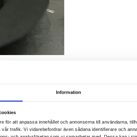
pretering
mälningsdag 31 mars >>> 3
Information
cookies
e för att anpassa innehållet och annonserna till användarna, tillh
vår trafik. Vi vidarebefordrar även sådana identifierare och anna
nnons- och analysföretag som vi samarbetar med. Dessa kan i sin