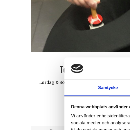
Helgkurs
Teknikworkshop – Ap
Lördag & Söndag 12 – 13 april >>> Sista an
Samtycke
platser kvar<<<
Denna webbplats använder 
Vi använder enhetsidentifierar
sociala medier och analysera 
till de sociala medier och a