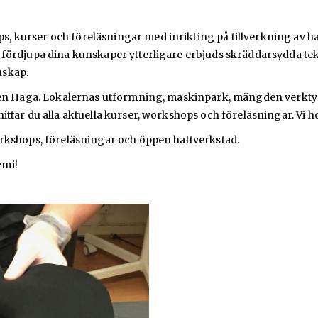
kurser och föreläsningar med inrikting på tillverkning av hatt
l fördjupa dina kunskaper ytterligare erbjuds skräddarsydda 
nskap.
delen Haga. Lokalernas utformning, maskinpark, mängden verkty
HATTAKADEMI
ttar du alla aktuella kurser, workshops och föreläsningar. Vi ho
orkshops, föreläsningar och öppen hattverkstad.
emi!