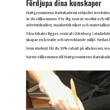
Fördjupa dina kunskaper
Hattgrossistens Hattakademi erbjuder workshops, 
är du välkommen. För dig som är modist och vil
arbetstekniker, maskintekniker och materialku
Våra lokaler ligger central i Göteborg I stads
skapar en kreativ och utvecklande miljö. Nedan hi
Som student får du 10% rabatt på alla kurser, w
Varmt välkommen till Hattgrossistens Hattakad