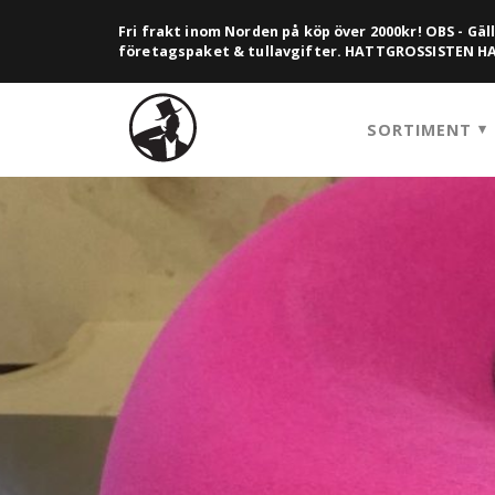
Fri frakt inom Norden på köp över 2000kr! OBS - Gäll
företagspaket & tullavgifter. HATTGROSSISTEN 
SORTIMENT