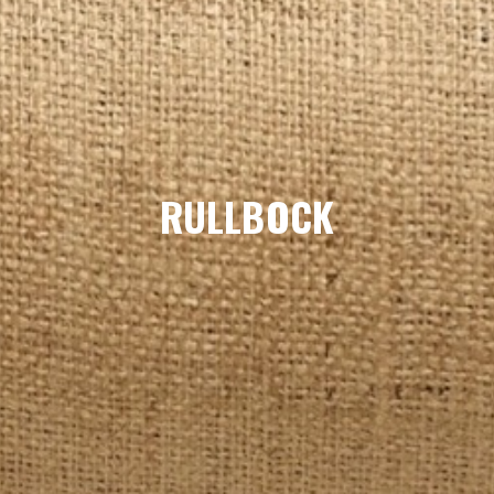
LIMITERADE
UTGÅENDE
RULLBOCK