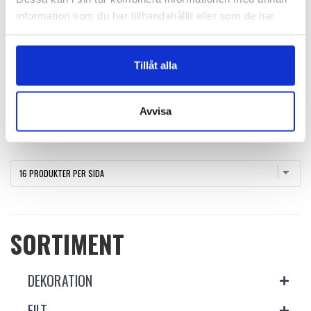
information som du har tillhandahållit eller som de har
samlat in när du har använt deras tjänster.
RB01
Tillåt alla
Rullbock Enkel
Logga in för att se pris
VÄLJ ALTERNATIV
Avvisa
SORTIMENT
DEKORATION
FILT