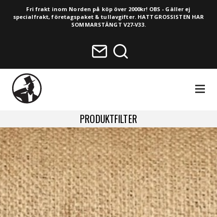
Fri frakt inom Norden på köp över 2000kr! OBS - Gäller ej
specialfrakt, företagspaket & tullavgifter. HATTGROSSISTEN HAR
SOMMARSTÄNGT V27-V33.
NAVIGA
PRODUKTFILTER
HELA SORTIMENTET
NYHETER
VINTAGE