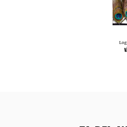
Logg
V