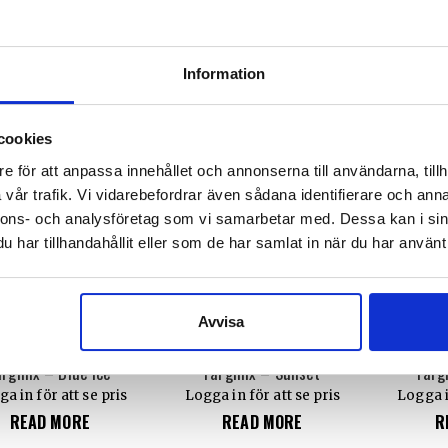
FJM007
FJM008
an – Church window
Kungsfasan
a in för att se pris
Logga in för att se pris
Logga i
Information
ÄLJ ALTERNATIV
VÄLJ ALTERNATIV
VÄLJ
cookies
HET
NYHET
NYHET
e för att anpassa innehållet och annonserna till användarna, tillh
vår trafik. Vi vidarebefordrar även sådana identifierare och anna
nnons- och analysföretag som vi samarbetar med. Dessa kan i sin
har tillhandahållit eller som de har samlat in när du har använt 
Avvisa
FJM001/Mix-Blue Ice
FJM001/Mix-Sunset
FJM0
ärgmix – Blue Ice
Färgmix – Sunset
Färg
a in för att se pris
Logga in för att se pris
Logga i
READ MORE
READ MORE
R