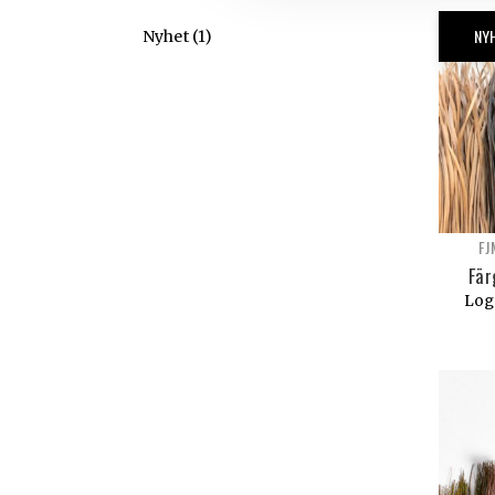
NY
Nyhet
(1)
FJ
Fär
Logg