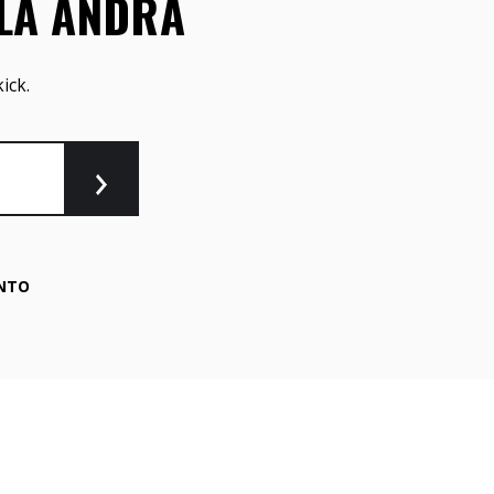
LLA ANDRA
ick.
NTO