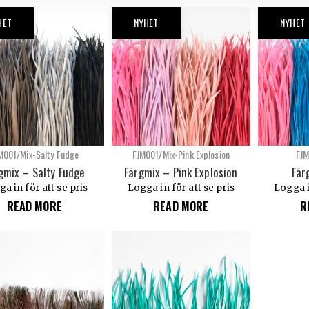
HET
NYHET
NYHET
M001/Mix-Salty Fudge
FJM001/Mix-Pink Explosion
FJM
gmix – Salty Fudge
Färgmix – Pink Explosion
Fär
a in för att se pris
Logga in för att se pris
Logga i
READ MORE
READ MORE
R