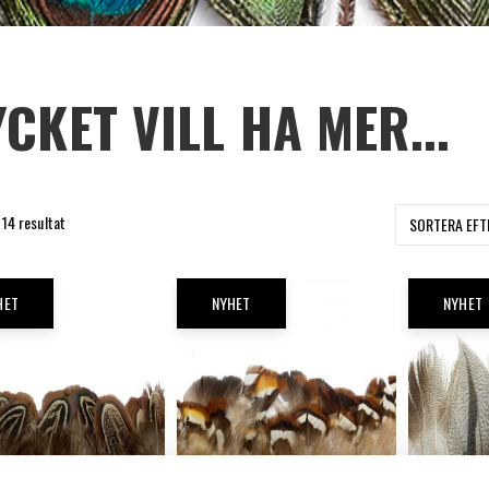
CKET VILL HA MER...
Sortera
 14 resultat
efter
senaste
HET
NYHET
NYHET