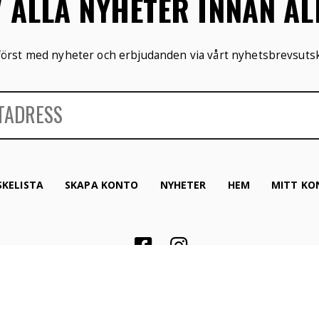
V ALLA NYHETER INNAN A
 först med nyheter och erbjudanden via vårt nyhetsbrevsutsk
KELISTA
SKAPA KONTO
NYHETER
HEM
MITT KO
Copyright © 2019 Hattgrossisten. All rättigheter
förbehållna.