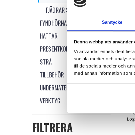
FJÄDRAR STYCKVIS
Fas
FYNDHÖRNA
Logg
Samtycke
V
HATTAR
Denna webbplats använder 
NY
PRESENTKORT
Vi använder enhetsidentifierar
sociala medier och analysera 
STRÅ
till de sociala medier och a
TILLBEHÖR
med annan information som du 
UNDERMATERIAL
VERKTYG
F
Logg
FILTRERA