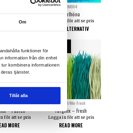
FJM006
FJM004
Andfjäder
Pärlhöna
n för att se pris
Logga in för att se pris
Om
 ALTERNATIV
VÄLJ ALTERNATIV
NYHET
andahålla funktioner för
n information från din enhet
 tur kombinera informationen
deras tjänster.
Tillåt alla
01/Mix-Pastell
FJM001/Mix-Fresh
mix – Pastell
Färgmix – Fresh
n för att se pris
Logga in för att se pris
EAD MORE
READ MORE