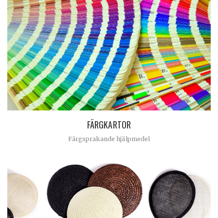
FÄRGKARTOR
Färgsprakande hjälpmedel