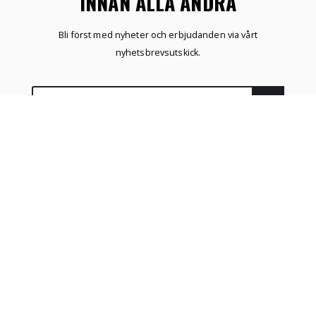
INNAN ALLA ANDRA
Bli först med nyheter och erbjudanden via vårt
nyhetsbrevsutskick.
ÖNSKELISTA
SKAPA KONTO
NYHETER
HEM
MITT KONTO
Copyright © 2023 Hattgrossisten. All rättigheter förbehållna.
Proudly produced by
Winternet Web & Reklambyrå