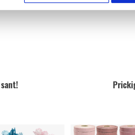
 sant!
Pricki
Nästa
inlägg: