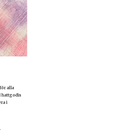
ör alla
d hattgodis
ra i
.