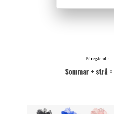
Föregående
Sommar + strå =
Föregående
inlägg: