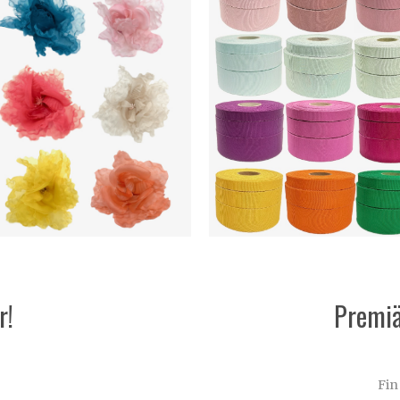
r!
Premiä
Fin