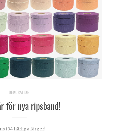
DEKORATION
r för nya ripsband!
ns i 34 härliga färger!