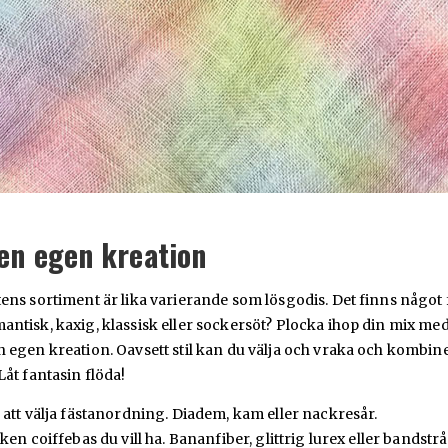
en egen kreation
ens sortiment är lika varierande som lösgodis. Det finns något f
ntisk, kaxig, klassisk eller sockersöt? Plocka ihop din mix me
 egen kreation. Oavsett stil kan du välja och vraka och kombine
Låt fantasin flöda!
 att välja fästanordning. Diadem, kam eller nackresår.
ken coiffebas du vill ha. Bananfiber, glittrig lurex eller bandstrå