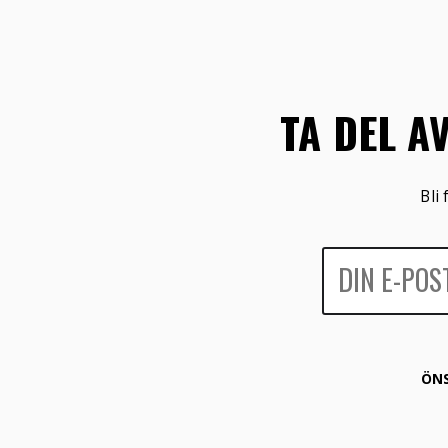
TA DEL A
Bli
ÖNS