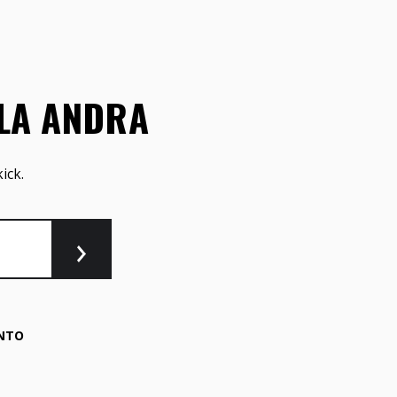
LLA ANDRA
ick.
NTO