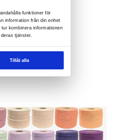
andahålla funktioner för
n information från din enhet
 tur kombinera informationen
deras tjänster.
Nästa
Tillåt alla
Basker
Nästa
inlägg: