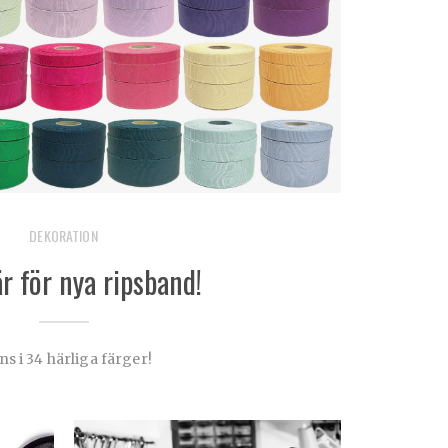
DEKORATION
r för nya ripsband!
ns i 34 härliga färger!