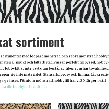
kat sortiment
i sortimentet med leopardmönstrad och zebramönstrad hobbyfil
aterial, mjukt och lättarbetat. Passar perfekt till pyssel, hobby
. Hobbyfilt är inte vävt utan består av fiber som har tovats ihop
repar sig inte materialet. Stansa, klipp, sy och limma. Låt kreativ
ga gränser. Förutom mönstrad hobbyfilt har vi 20 färger i vårt
itta din hobbyfiltfavorit här