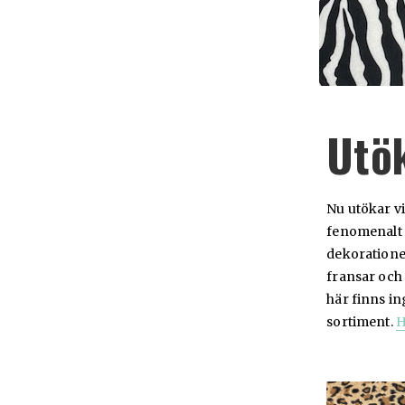
Utö
Nu utökar v
fenomenalt m
dekorationer
fransar och 
här finns in
sortiment.
H