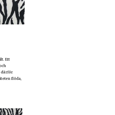
t. Ett
 och
, därför
iteten flöda,