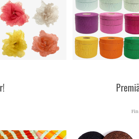
r!
Premiä
Fin