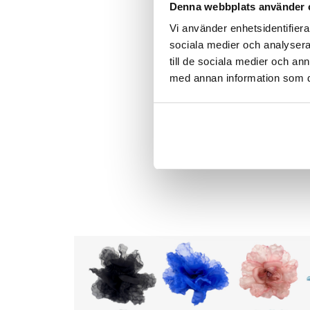
Denna webbplats använder 
Vi använder enhetsidentifierar
sociala medier och analysera 
till de sociala medier och a
med annan information som du 
Föregående
Färgboosta hösten 
Föregående
inlägg: