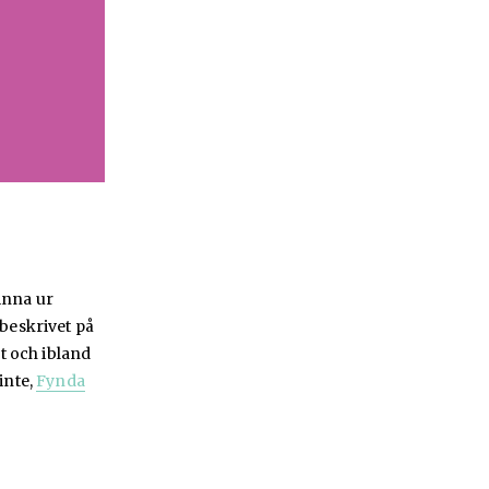
inna ur
 beskrivet på
t och ibland
inte,
Fynda