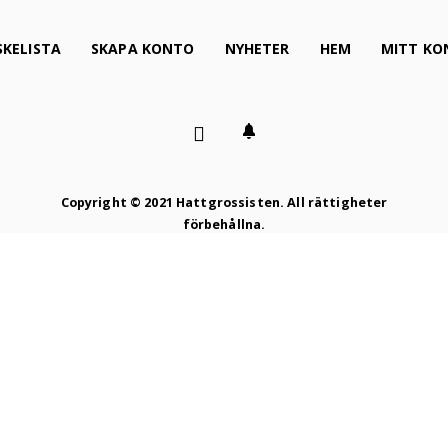
KELISTA
SKAPA KONTO
NYHETER
HEM
MITT KO
Copyright © 2021 Hattgrossisten. All rättigheter
förbehållna.
Proudly produced by
Winternet Web & Reklambyrå