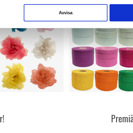
Avvisa
r!
Premiä