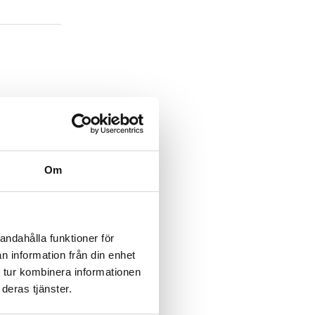
Om
Nästa
iss i fjäderpil
sta
andahålla funktioner för
ägg:
n information från din enhet
 tur kombinera informationen
deras tjänster.