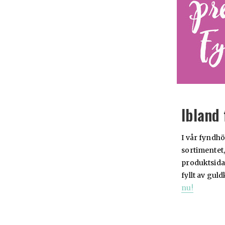
Ibland 
I vår fyndhö
sortimentet,
produktsidan
fyllt av gul
nu!