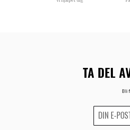
Vi hjälper dig
F
TA DEL A
Bli