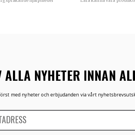
ärgsprakande hjälpmedel
Lära känna våra produkt
V ALLA NYHETER INNAN A
 först med nyheter och erbjudanden via vårt nyhetsbrevsutsk