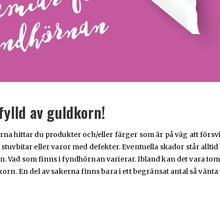
fylld av guldkorn!
rna hittar du produkter och/eller färger som är på väg att försv
 stuvbitar eller varor med defekter. Eventuella skador står alltid
. Vad som finns i fyndhörnan varierar. Ibland kan det vara tom
dkorn. En del av sakerna finns bara i ett begränsat antal så vänta 