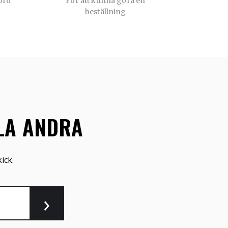
ord
För att kunna göra en
beställning
LLA ANDRA
ick.