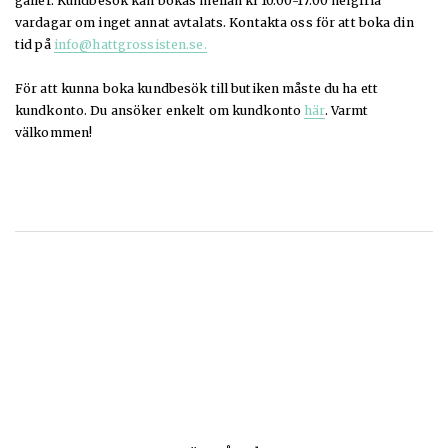
gäller. Kundbesök kan bokas mellan kl 10.00-17.00 helgfria
vardagar om inget annat avtalats. Kontakta oss för att boka din
tid på
info@hattgrossisten.se.
För att kunna boka kundbesök till butiken måste du ha ett
kundkonto. Du ansöker enkelt om kundkonto
här
. Varmt
välkommen!