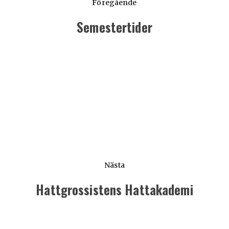
Föregående
Semestertider
Föregående
inlägg:
Nästa
Hattgrossistens Hattakademi
Nästa
inlägg: