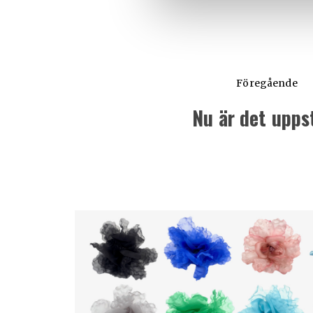
Föregående
Nu är det upps
Föregående
inlägg: