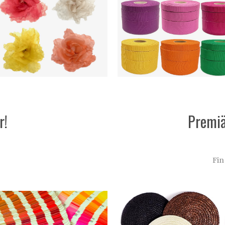
r!
Premiä
Fin