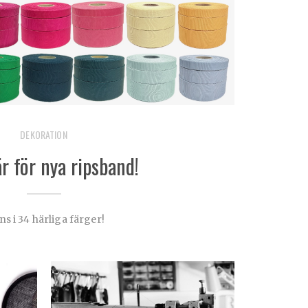
DEKORATION
r för nya ripsband!
ns i 34 härliga färger!