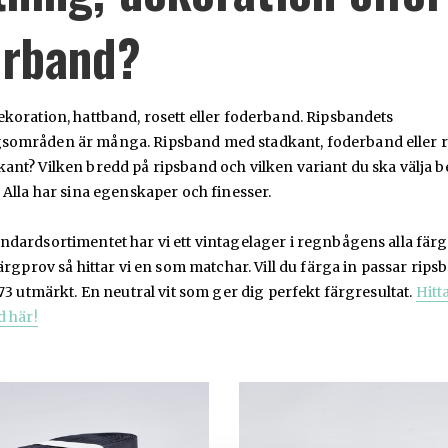
erband?
koration, hattband, rosett eller foderband. Ripsbandets
områden är många. Ripsband med stadkant, foderband eller 
nt? Vilken bredd på ripsband och vilken variant du ska välja b
 Alla har sina egenskaper och finesser.
dardsortimentet har vi ett vintagelager i regnbågens alla färg
färgprov så hittar vi en som matchar. Vill du färga in passar rips
.73 utmärkt. En neutral vit som ger dig perfekt färgresultat.
Hitt
d här!