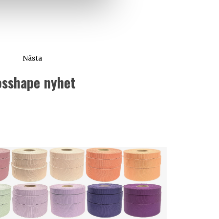
Nästa
osshape nyhet
ta
ägg: