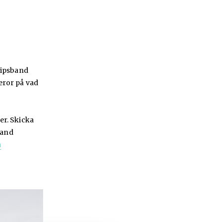
ripsband
eror på vad
er. Skicka
band
a