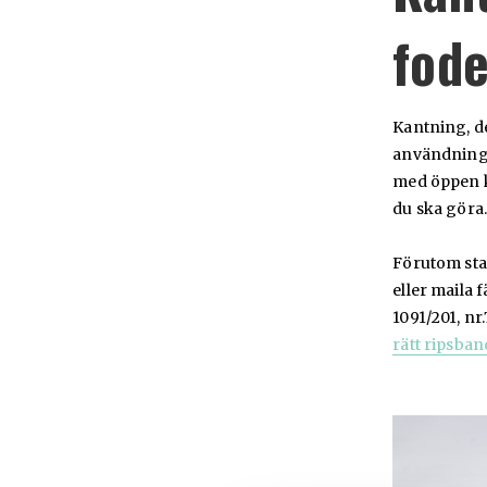
fod
Kantning, de
användnings
med öppen ka
du ska göra.
Förutom stan
eller maila 
1091/201, nr
rätt ripsban