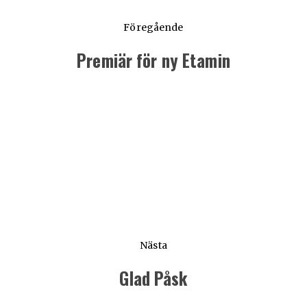
Föregående
Premiär för ny Etamin
Föregående
inlägg:
Nästa
Glad Påsk
Nästa
inlägg: