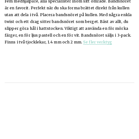
Fem medhjälpare, alla specialister inom sitt område. Bandsnöret
är en favorit. Perfekt när du ska forma brättet direkt från kullen
utan att dela i två. Placera bandsnöret på kullen. Med några enkla
twist och ett drag sitter bandsnöret som berget. Bäst av allt, du
slipper göra hål i hattstocken. Viktigt att använda en för mörka
färger, en för ljus pastell och en för vit. Bandsnöret säljs i 3-pack.
Finns i två tjocklekar, 1.4 mm och 2 mm.
Se fler verktyg