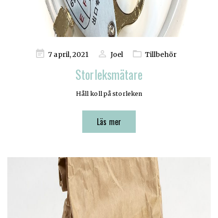
Publicerad
7 april, 2021
Joel
Tillbehör
på
Storleksmätare
Håll koll på storleken
Läs mer