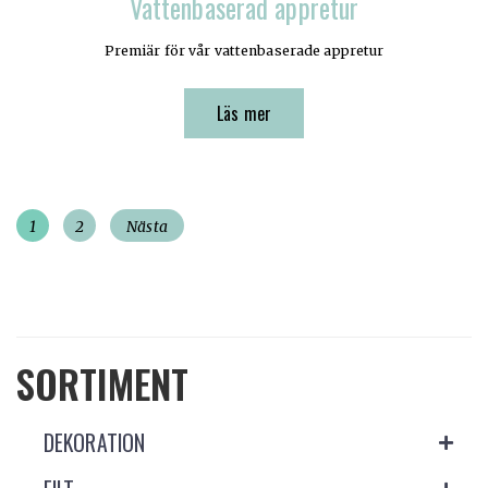
Vattenbaserad appretur
Premiär för vår vattenbaserade appretur
Läs mer
I
Sida
Sida
1
2
Nästa
n
l
ä
SORTIMENT
g
g
DEKORATION
s
n