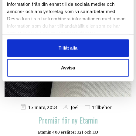
information från din enhet till de sociala medier och
annons- och analysföretag som vi samarbetar med.
Dessa kan i sin tur kombinera informationen med annan
information som du har tillhandahållit eller som de har
samlat in när du har använt deras tjänster.
Tillåt alla
Avvisa
Publicerad
15 mars, 2023
Joel
Tillbehör
på
Premiär för ny Etamin
Etamin 400 ersätter 321 och 333