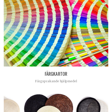
FÄRGKARTOR
Färgsprakande hjälpmedel