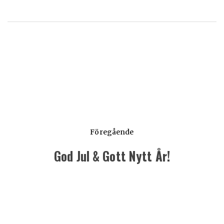
Föregående
God Jul & Gott Nytt År!
Föregående
inlägg: