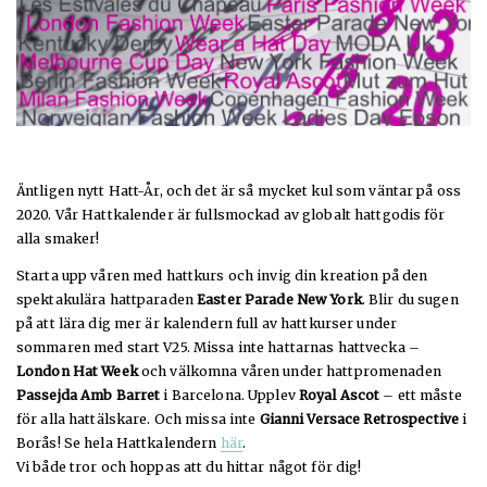
Äntligen nytt Hatt-År, och det är så mycket kul som väntar på oss
2020. Vår Hattkalender är fullsmockad av globalt hattgodis för
alla smaker!
Starta upp våren med hattkurs och invig din kreation på den
spektakulära hattparaden
Easter Parade New York
. Blir du sugen
på att lära dig mer är kalendern full av hattkurser under
sommaren med start V25. Missa inte hattarnas hattvecka –
London Hat Week
och välkomna våren under hattpromenaden
Passejda Amb Barret
i Barcelona. Upplev
Royal Ascot
– ett måste
för alla hattälskare. Och missa inte
Gianni Versace Retrospective
i
Borås! Se hela Hattkalendern
här
.
Vi både tror och hoppas att du hittar något för dig!