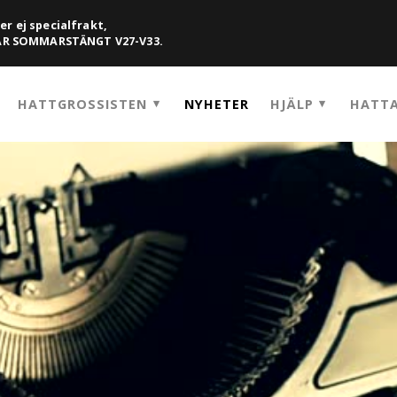
er ej specialfrakt,
HAR SOMMARSTÄNGT V27-V33.
HATTGROSSISTEN
NYHETER
HJÄLP
HATTA