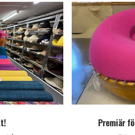
t!
Premiär fö
NYHETER