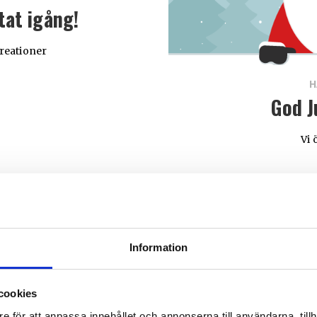
tat igång!
kreationer
H
God J
Vi 
Information
cookies
e för att anpassa innehållet och annonserna till användarna, tillh