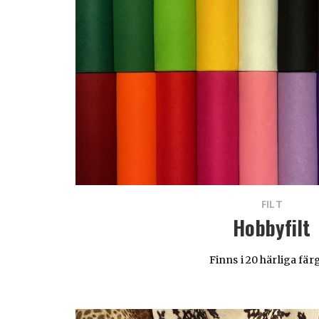
FILT
Hobbyfilt
Finns i 20 härliga fär