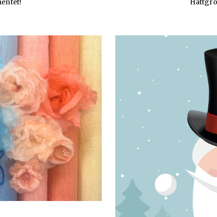
mentet!
Hattgro