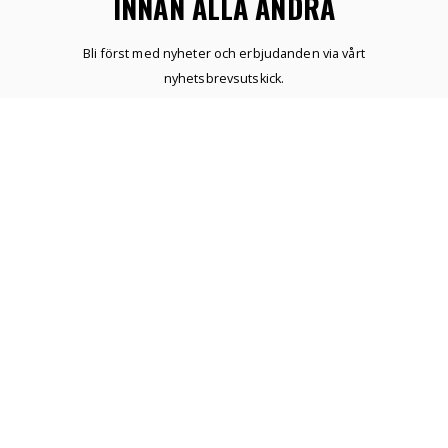
INNAN ALLA ANDRA
Bli först med nyheter och erbjudanden via vårt
nyhetsbrevsutskick.
ÖNSKELISTA
SKAPA KONTO
NYHETER
HEM
MITT KONTO
Copyright © 2020 Hattgrossisten. All rättigheter förbehållna.
Proudly produced by
Winternet Web & Reklambyrå