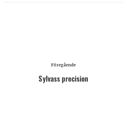
Föregående
Sylvass precision
Föregående
inlägg: