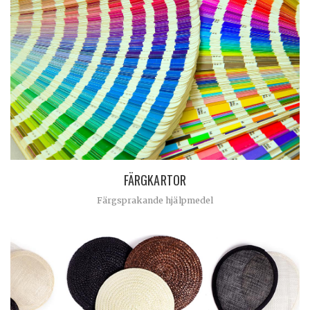
FÄRGKARTOR
Färgsprakande hjälpmedel