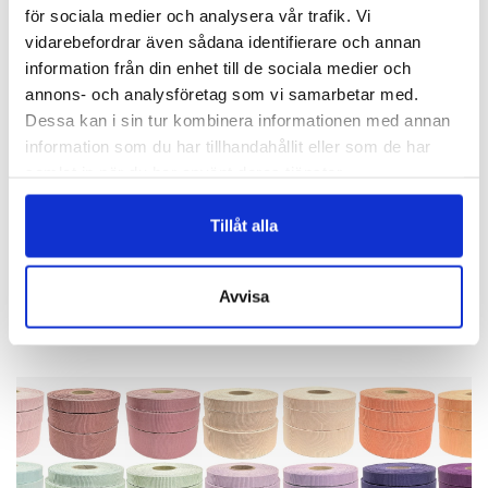
för sociala medier och analysera vår trafik. Vi
vidarebefordrar även sådana identifierare och annan
information från din enhet till de sociala medier och
annons- och analysföretag som vi samarbetar med.
Dessa kan i sin tur kombinera informationen med annan
information som du har tillhandahållit eller som de har
samlat in när du har använt deras tjänster.
BLOMMOR
Tillåt alla
Vackra Pioner!
Avvisa
Finns i 15 färger!