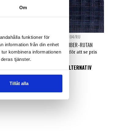
Om
-Sisal/LKCap
7104/RU
andahålla funktioner för
L – CAPLIN/EXTRA
BANANFIBER-RUTAN
n information från din enhet
LÅG KULLE
 tur kombinera informationen
Logga in för att se pris
deras tjänster.
n för att se pris
EAD MORE
VÄLJ ALTERNATIV
Tillåt alla