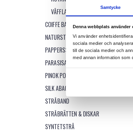
Samtycke
VÅFFLA & MISH MASH
COIFFE BAS
Denna webbplats använder 
NATURSTRÅ
Vi använder enhetsidentifierar
BANAN
sociala medier och analysera 
PAPPERSSTRÅ
till de sociala medier och a
med annan information som du 
Logg
PARASISAL
PINOK POK
SILK ABACA
STRÅBAND
STRÅBRÄTTEN & DISKAR
SYNTETSTRÅ