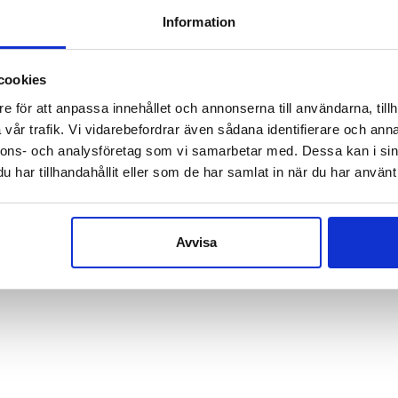
Information
cookies
7104
P-Sisal/cap
P
e för att anpassa innehållet och annonserna till användarna, tillh
FIBER OAPPRETERAD –
PARASISAL – CAPLIN
PARASISA
vår trafik. Vi vidarebefordrar även sådana identifierare och anna
NATUR
nnons- och analysföretag som vi samarbetar med. Dessa kan i sin
Logga in för att se pris
har tillhandahållit eller som de har samlat in när du har använt 
a in för att se pris
Logga i
READ MORE
READ MORE
R
Avvisa