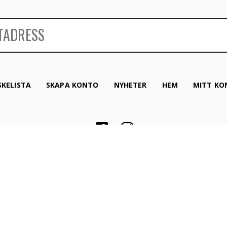
KELISTA
SKAPA KONTO
NYHETER
HEM
MITT KO
Copyright © 2019 Hattgrossisten. All rättigheter
förbehållna.
Proudly produced by
Winternet Web & Reklambyrå