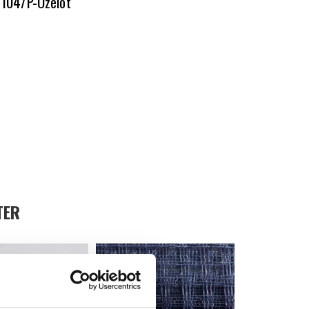
7104/P-Ozelot
TER