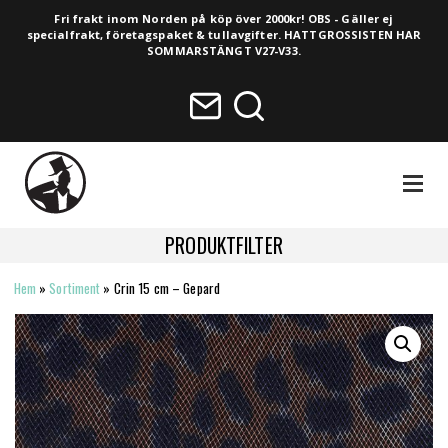
Fri frakt inom Norden på köp över 2000kr! OBS - Gäller ej
specialfrakt, företagspaket & tullavgifter. HATTGROSSISTEN HAR
SOMMARSTÄNGT V27-V33.
NAVIGA
PRODUKTFILTER
Hem
»
Sortiment
»
Crin 15 cm – Gepard
HELA SORTIMENTET
NYHETER
VINTAGE