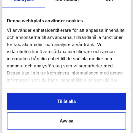
Denna webbplats använder cookies
Vi använder enhetsidentifierare för att anpassa innehållet
och annonserna till användarna, tillhandahålla funktioner
för sociala medier och analysera vår trafik. Vi
vidarebefordrar även sådana identifierare och annan
information från din enhet till de sociala medier och
C300/P Zebra
F602
annons- och analysföretag som vi samarbetar med.
CRIN 15 CM – ZEBRA
FLOR KVADRAT – UTAN MOUCHE
Dessa kan i sin tur kombinera informationen med annan
Logga in för att se pris
Logga in för att se pris
information som du har tillhandahållit eller som de har
VÄLJ ALTERNATIV
VÄLJ ALTERNATIV
samlat in när du har använt deras tjänster.
Tillåt alla
Avvisa
SORTIMENT