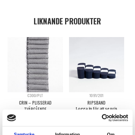
LIKNANDE PRODUKTER
C300/PLT
1091/201
CRIN – PLISSERAD
RIPSBAND
TVÄRGÅENDE
Logga in för att se pris
Logga in för att se pris
VÄLJ ALTERNATIV
READ MORE
Samtycke
Information
Om