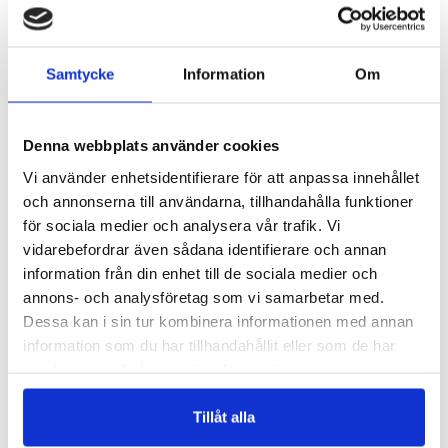
TAN
321R
TARLATAN
ETAMIN REMSA – 12MM
Samtycke
Information
Om
Logga in för att se pris
Logga in för att se pris
VÄLJ ALTERNATIV
VÄLJ ALTERNATIV
Denna webbplats använder cookies
NYHET
Vi använder enhetsidentifierare för att anpassa innehållet
och annonserna till användarna, tillhandahålla funktioner
för sociala medier och analysera vår trafik. Vi
vidarebefordrar även sådana identifierare och annan
information från din enhet till de sociala medier och
annons- och analysföretag som vi samarbetar med.
Dessa kan i sin tur kombinera informationen med annan
information som du har tillhandahållit eller som de har
RB01
Solidot
samlat in när du har använt deras tjänster.
RULLBOCK ENKEL
SOLIDOT – KLISTERVÄV
Logga in för att se pris
Logga in för att se pris
Tillåt alla
VÄLJ ALTERNATIV
VÄLJ ALTERNATIV