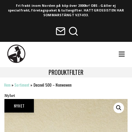
Fri frakt inom Norden på köp över 2000kr! OBS - Gäller ej
specialfrakt, företagspaket & tullavgifter. HATTGROSSISTEN HAR
SOMMARSTÄNGT V27-V33.
NAVIGA
PRODUKTFILTER
Hem
»
Sortiment
»
Decovil 500 – Nonwowen
HELA SORTIMENTET
Nyhet
NYHETER
NYHET
VINTAGE