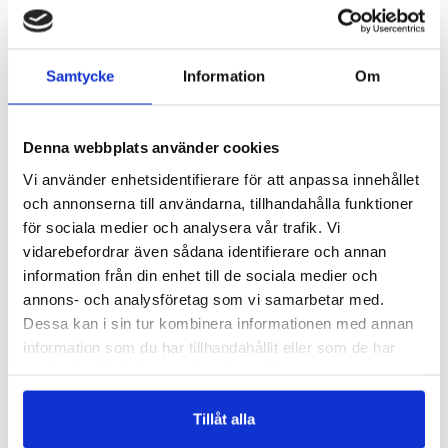
FJD012
FJD011
FJÄDERDEKORATION – FJD012
FJÄDERDEKORATION – FJD011
Samtycke
Information
Om
Logga in för att se pris
Logga in för att se pris
READ MORE
READ MORE
Denna webbplats använder cookies
Vi använder enhetsidentifierare för att anpassa innehållet
och annonserna till användarna, tillhandahålla funktioner
för sociala medier och analysera vår trafik. Vi
vidarebefordrar även sådana identifierare och annan
information från din enhet till de sociala medier och
annons- och analysföretag som vi samarbetar med.
Dessa kan i sin tur kombinera informationen med annan
information som du har tillhandahållit eller som de har
FJD005
FJD003
samlat in när du har använt deras tjänster.
FJÄDERDEKORATION – FJD005
FJÄDERDEKORATION – FJD003
Logga in för att se pris
Logga in för att se pris
Tillåt alla
READ MORE
READ MORE