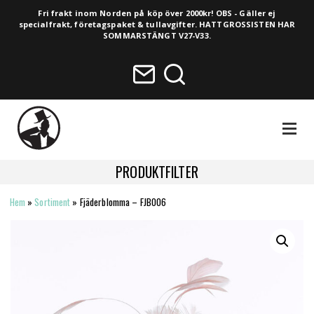
Fri frakt inom Norden på köp över 2000kr! OBS - Gäller ej
specialfrakt, företagspaket & tullavgifter. HATTGROSSISTEN HAR
SOMMARSTÄNGT V27-V33.
NAVIGA
PRODUKTFILTER
Hem
»
Sortiment
»
Fjäderblomma – FJB006
HELA SORTIMENTET
NYHETER
VINTAGE