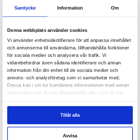
READ MORE
READ MORE
Samtycke
Information
Om
Denna webbplats använder cookies
Vi använder enhetsidentifierare för att anpassa innehållet
och annonserna till användarna, tillhandahålla funktioner
för sociala medier och analysera vår trafik. Vi
vidarebefordrar även sådana identifierare och annan
information från din enhet till de sociala medier och
annons- och analysföretag som vi samarbetar med.
FJD005
FJD004
Dessa kan i sin tur kombinera informationen med annan
FJÄDERDEKORATION – FJD005
FJÄDERDEKORATION – FJD004
information som du har tillhandahållit eller som de har
Logga in för att se pris
Logga in för att se pris
samlat in när du har använt deras tjänster.
READ MORE
READ MORE
Tillåt alla
Avvisa