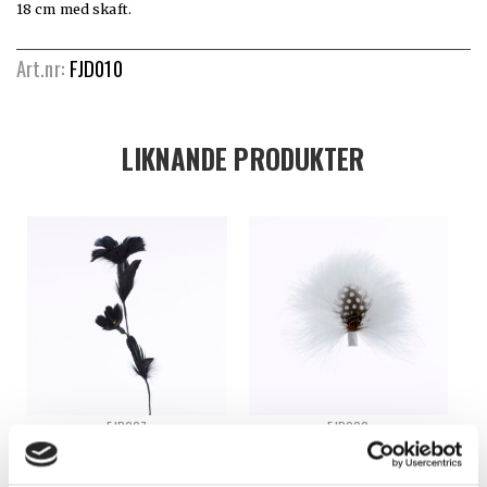
18 cm med skaft.
Art.nr:
FJD010
LIKNANDE PRODUKTER
FJB007
FJD002
FJÄDERBLOMMA – FJB007
FJÄDERDEKORATION – FJD002
Logga in för att se pris
Logga in för att se pris