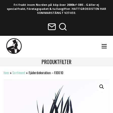
Fri frakt inom Norden på köp över 2000kr! OBS - Gäller ej
specialfrakt, företagspaket & tullavgifter. HATTGROSSISTEN HAR
SOMMARSTÄNGT V27-V33.
NAVIGA
PRODUKTFILTER
Hem
»
Sortiment
»
Fjäderdekoration – FJD010
HELA SORTIMENTET
NYHETER
VINTAGE