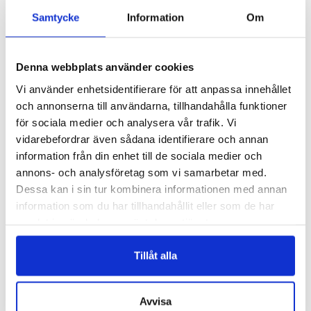
READ MORE
READ MORE
Samtycke
Information
Om
Denna webbplats använder cookies
Vi använder enhetsidentifierare för att anpassa innehållet
och annonserna till användarna, tillhandahålla funktioner
för sociala medier och analysera vår trafik. Vi
vidarebefordrar även sådana identifierare och annan
information från din enhet till de sociala medier och
annons- och analysföretag som vi samarbetar med.
FJD013
FJD007
Dessa kan i sin tur kombinera informationen med annan
FJÄDERDEKORATION – FJD013
FJÄDERDEKORATION – FJD007
information som du har tillhandahållit eller som de har
Logga in för att se pris
Logga in för att se pris
samlat in när du har använt deras tjänster.
READ MORE
READ MORE
Tillåt alla
Avvisa