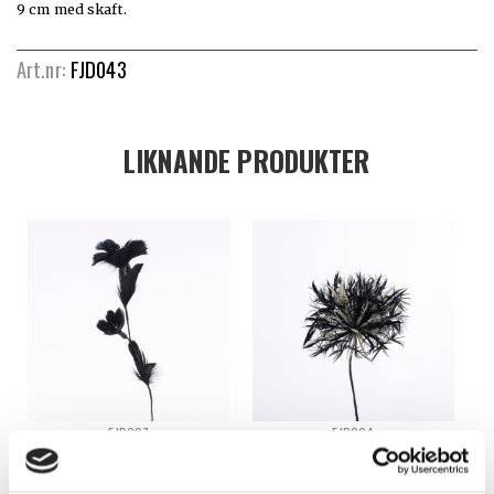
9 cm med skaft.
Art.nr:
FJD043
LIKNANDE PRODUKTER
FJB007
FJB004
FJÄDERBLOMMA – FJB007
FJÄDERBLOMMA – FJB004
Logga in för att se pris
Logga in för att se pris