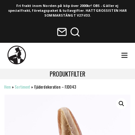
Fri frakt inom Norden på köp över 2000kr! OBS - Gäller ej
specialfrakt, företagspaket & tullavgifter. HATTGROSSISTEN HAR
SOMMARSTÄNGT V27-V33.
NAVIGA
PRODUKTFILTER
Hem
»
Sortiment
»
Fjäderdekoration – FJD043
HELA SORTIMENTET
NYHETER
VINTAGE