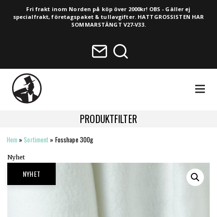
Fri frakt inom Norden på köp över 2000kr! OBS - Gäller ej
specialfrakt, företagspaket & tullavgifter. HATTGROSSISTEN HAR
SOMMARSTÄNGT V27-V33.
NAVIGA
PRODUKTFILTER
Hem
»
Sortiment
»
Fosshape 300g
HELA SORTIMENTET
Nyhet
NYHETER
NYHET
VINTAGE