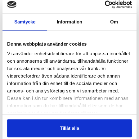
SHU
TAN
SHETLANDSULL
TARLATAN
Logga in för att se pris
Logga in för att se pris
Samtycke
Information
Om
VÄLJ ALTERNATIV
VÄLJ ALTERNATIV
NYHET
NYHET
Denna webbplats använder cookies
Vi använder enhetsidentifierare för att anpassa innehållet
och annonserna till användarna, tillhandahålla funktioner
för sociala medier och analysera vår trafik. Vi
vidarebefordrar även sådana identifierare och annan
information från din enhet till de sociala medier och
annons- och analysföretag som vi samarbetar med.
Dessa kan i sin tur kombinera informationen med annan
DT
FV-400
information som du har tillhandahållit eller som de har
DIORTYLL
FOSSHAPE 400G
samlat in när du har använt deras tjänster.
Logga in för att se pris
Logga in för att se pris
VÄLJ ALTERNATIV
VÄLJ ALTERNATIV
Tillåt alla