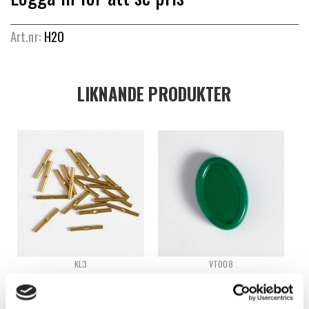
Art.nr:
H2O
LIKNANDE PRODUKTER
KL3
VT008
KARKASLÅS MED STOPP – 1.5
MAGNETISK NÅLDYNA
MM
Logga in för att se pris