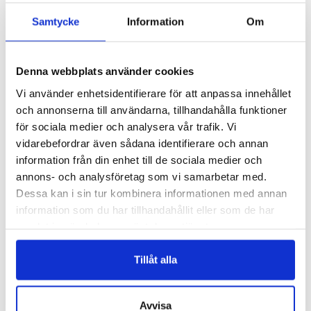
Logga in för att se pris
READ MORE
READ MORE
Samtycke
Information
Om
Denna webbplats använder cookies
Vi använder enhetsidentifierare för att anpassa innehållet
och annonserna till användarna, tillhandahålla funktioner
för sociala medier och analysera vår trafik. Vi
vidarebefordrar även sådana identifierare och annan
information från din enhet till de sociala medier och
annons- och analysföretag som vi samarbetar med.
PKR1
VT006
Dessa kan i sin tur kombinera informationen med annan
PLASTKARKAS RUND
LITEN APPRETERINGSPENSEL
information som du har tillhandahållit eller som de har
Logga in för att se pris
Logga in för att se pris
samlat in när du har använt deras tjänster.
READ MORE
READ MORE
Tillåt alla
Avvisa