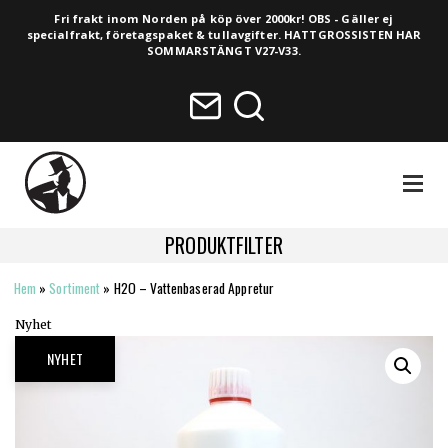
Fri frakt inom Norden på köp över 2000kr! OBS - Gäller ej
specialfrakt, företagspaket & tullavgifter. HATTGROSSISTEN HAR
SOMMARSTÄNGT V27-V33.
NAVIGA
PRODUKTFILTER
Hem
»
Sortiment
»
H2O – Vattenbaserad Appretur
HELA SORTIMENTET
Nyhet
NYHETER
NYHET
VINTAGE