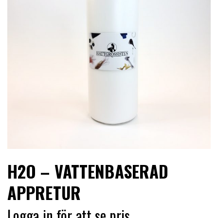
LIMITERADE
UTGÅENDE
H2O – VATTENBASERAD
APPRETUR
Logga in för att se pris