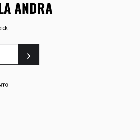
LLA ANDRA
ick.
NTO