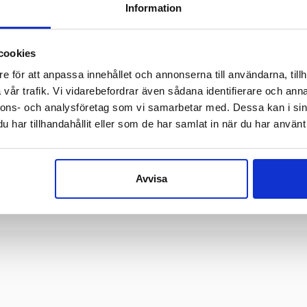
Information
cookies
e för att anpassa innehållet och annonserna till användarna, tillh
C300/P Jaguar
C300/DM
vår trafik. Vi vidarebefordrar även sådana identifierare och anna
IN 15 CM – JAGUAR
CRIN – DIAMANT MINI
nnons- och analysföretag som vi samarbetar med. Dessa kan i sin
a in för att se pris
Logga in för att se pris
Logga i
har tillhandahållit eller som de har samlat in när du har använt 
ÄLJ ALTERNATIV
VÄLJ ALTERNATIV
R
Avvisa