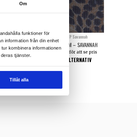
Om
andahålla funktioner för
1091/201
C300/P Savannah
n information från din enhet
RIPSBAND
CRIN 15 CM – SAVANNAH
 tur kombinera informationen
n för att se pris
Logga in för att se pris
deras tjänster.
EAD MORE
VÄLJ ALTERNATIV
Tillåt alla