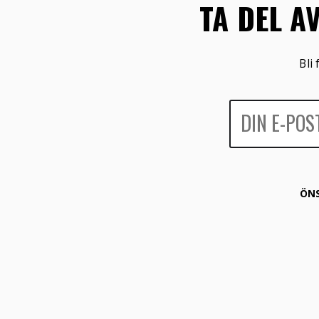
TA DEL A
Bli
ÖNS