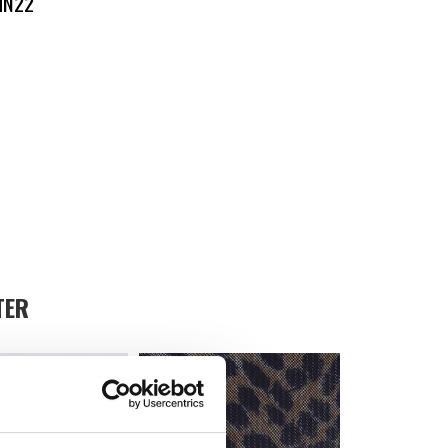
HN22
TER