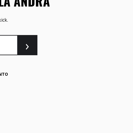
LLA ANDRA
ick.
NTO