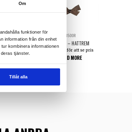
Om
andahålla funktioner för
PKP1
B500R
n information från din enhet
KARKAS PLATT
ROSETT – HATTREM
 tur kombinera informationen
n för att se pris
Logga in för att se pris
deras tjänster.
 ALTERNATIV
READ MORE
Tillåt alla