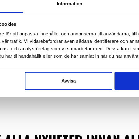
Information
cookies
e för att anpassa innehållet och annonserna till användarna, tillh
OS100
B501
vår trafik. Vi vidarebefordrar även sådana identifierare och anna
OASIS SPRAY
HATTREM – B40MM
PLAST
nnons- och analysföretag som vi samarbetar med. Dessa kan i sin
a in för att se pris
Logga in för att se pris
Logga i
har tillhandahållit eller som de har samlat in när du har använt 
READ MORE
READ MORE
VÄLJ
Avvisa