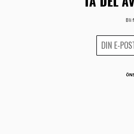
TA DEL A
Bli
ÖNS