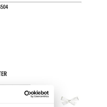
B504
TER