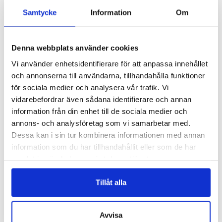
READ MORE
READ MORE
Samtycke
Information
Om
Denna webbplats använder cookies
Vi använder enhetsidentifierare för att anpassa innehållet
och annonserna till användarna, tillhandahålla funktioner
för sociala medier och analysera vår trafik. Vi
vidarebefordrar även sådana identifierare och annan
information från din enhet till de sociala medier och
annons- och analysföretag som vi samarbetar med.
VT006
VT010
Dessa kan i sin tur kombinera informationen med annan
LITEN APPRETERINGSPENSEL
ÄGGJÄRN
information som du har tillhandahållit eller som de har
Logga in för att se pris
Logga in för att se pris
samlat in när du har använt deras tjänster.
READ MORE
READ MORE
Tillåt alla
Avvisa