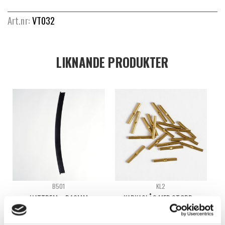
Art.nr:
VT032
LIKNANDE PRODUKTER
B501
KL2
HATTREM – B40MM
KARKASLÅS MED STOPP –
1.25MM
Logga in för att se pris
Logga in för att se pris