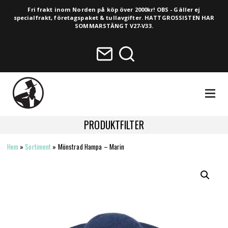
Fri frakt inom Norden på köp över 2000kr! OBS - Gäller ej
specialfrakt, företagspaket & tullavgifter. HATTGROSSISTEN HAR
SOMMARSTÄNGT V27-V33.
NAVIGA
PRODUKTFILTER
Hem
»
Sortiment
»
Mönstrad Hampa – Marin
HELA SORTIMENTET
NYHETER
VINTAGE