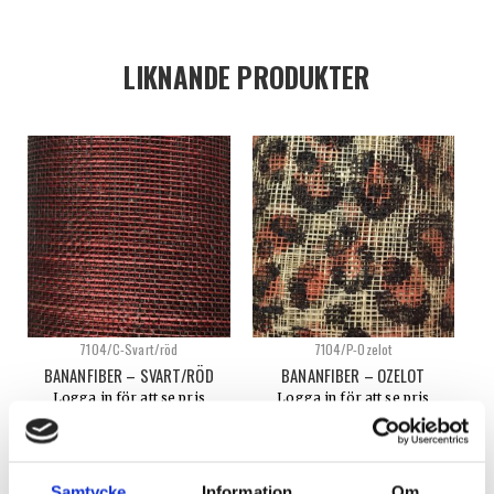
LIKNANDE PRODUKTER
7104/C-Svart/röd
7104/P-Ozelot
BANANFIBER – SVART/RÖD
BANANFIBER – OZELOT
Logga in för att se pris
Logga in för att se pris
VÄLJ ALTERNATIV
VÄLJ ALTERNATIV
Samtycke
Information
Om