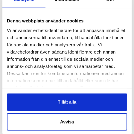
Denna webbplats använder cookies
Vi använder enhetsidentifierare för att anpassa innehållet
och annonserna till användarna, tillhandahålla funktioner
för sociala medier och analysera vår trafik. Vi
vidarebefordrar även sådana identifierare och annan
7104/VA
7104
information från din enhet till de sociala medier och
BANANFIBER – VÅFFLA 60 CM
BANANFIBER OAPPRETERAD –
annons- och analysföretag som vi samarbetar med.
NATUR
Logga in för att se pris
Dessa kan i sin tur kombinera informationen med annan
Logga in för att se pris
information som du har tillhandahållit eller som de har
VÄLJ ALTERNATIV
READ MORE
samlat in när du har använt deras tjänster.
Tillåt alla
Avvisa
SORTIMENT