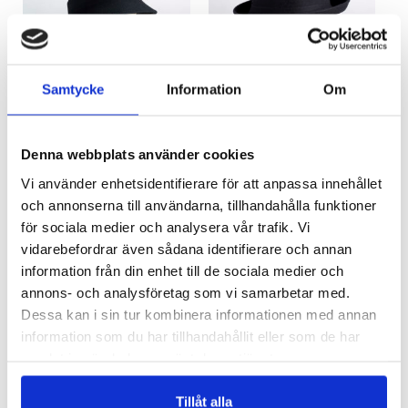
H027
H021
Samtycke
Information
Om
ODEKORERAD FILTHATT – H027
ODEKORERAD FILTHATT – H021
Logga in för att se pris
Logga in för att se pris
READ MORE
READ MORE
Denna webbplats använder cookies
Vi använder enhetsidentifierare för att anpassa innehållet
och annonserna till användarna, tillhandahålla funktioner
för sociala medier och analysera vår trafik. Vi
vidarebefordrar även sådana identifierare och annan
information från din enhet till de sociala medier och
annons- och analysföretag som vi samarbetar med.
Dessa kan i sin tur kombinera informationen med annan
information som du har tillhandahållit eller som de har
samlat in när du har använt deras tjänster.
H014
H013
ODEKORERAD FILTHATT – H014
ODEKORERAD FILTHATT – H013
Tillåt alla