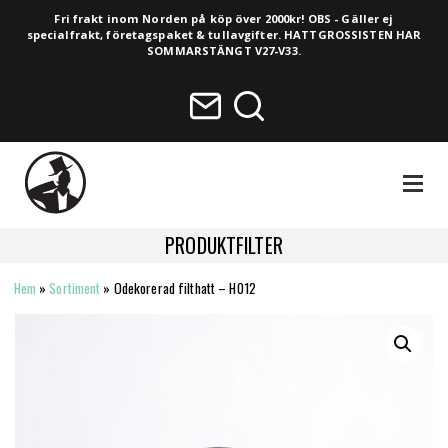
Fri frakt inom Norden på köp över 2000kr! OBS - Gäller ej
specialfrakt, företagspaket & tullavgifter. HATTGROSSISTEN HAR
SOMMARSTÄNGT V27-V33.
NAVIGA
PRODUKTFILTER
Hem
»
Sortiment
»
Odekorerad filthatt – H012
HELA SORTIMENTET
NYHETER
VINTAGE