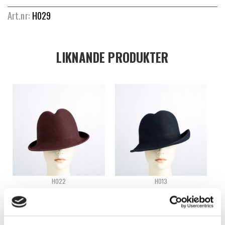
Art.nr:
H029
LIKNANDE PRODUKTER
H022
H013
ODEKORERAD FILTHATT – H022
ODEKORERAD FILTHATT – H013
Logga in för att se pris
Logga in för att se pris
READ MORE
READ MORE