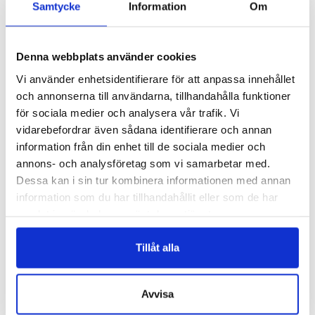
Samtycke
Information
Om
Denna webbplats använder cookies
Vi använder enhetsidentifierare för att anpassa innehållet
och annonserna till användarna, tillhandahålla funktioner
för sociala medier och analysera vår trafik. Vi
vidarebefordrar även sådana identifierare och annan
information från din enhet till de sociala medier och
H019
H014
annons- och analysföretag som vi samarbetar med.
ODEKORERAD FILTHATT – H019
ODEKORERAD FILTHATT – H014
Dessa kan i sin tur kombinera informationen med annan
Logga in för att se pris
Logga in för att se pris
information som du har tillhandahållit eller som de har
READ MORE
READ MORE
samlat in när du har använt deras tjänster.
Tillåt alla
Avvisa