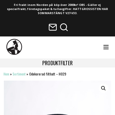
Fri frakt inom Norden på köp över 2000kr! OBS - Gäller ej
specialfrakt, företagspaket & tullavgifter. HATTGROSSISTEN HAR
SOMMARSTÄNGT V27-V33.
NAVIGA
PRODUKTFILTER
Hem
»
Sortiment
»
Odekorerad filthatt – H029
HELA SORTIMENTET
NYHETER
VINTAGE