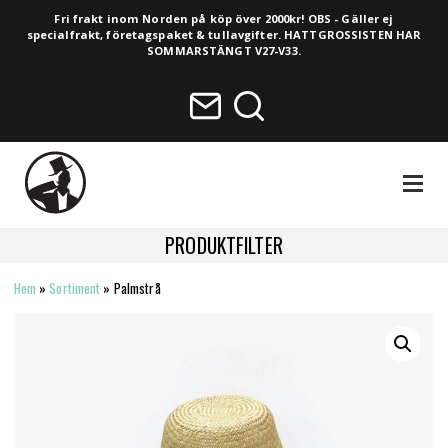
Fri frakt inom Norden på köp över 2000kr! OBS - Gäller ej
specialfrakt, företagspaket & tullavgifter. HATTGROSSISTEN HAR
SOMMARSTÄNGT V27-V33.
NAVIGA
PRODUKTFILTER
Hem
»
Sortiment
»
Palmstrå
HELA SORTIMENTET
NYHETER
VINTAGE