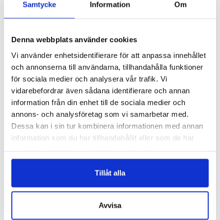
Samtycke
Information
Om
UTGÅENDE
Denna webbplats använder cookies
Vi använder enhetsidentifierare för att anpassa innehållet
och annonserna till användarna, tillhandahålla funktioner
för sociala medier och analysera vår trafik. Vi
vidarebefordrar även sådana identifierare och annan
BAO/C
7104/A
information från din enhet till de sociala medier och
BAO – FÄRGAD
BANANFIBER OAPPRETERAD –
annons- och analysföretag som vi samarbetar med.
VIT & OFF-WHITE
Logga in för att se pris
Dessa kan i sin tur kombinera informationen med annan
Logga in för att se pris
information som du har tillhandahållit eller som de har
READ MORE
VÄLJ ALTERNATIV
samlat in när du har använt deras tjänster.
Tillåt alla
Avvisa