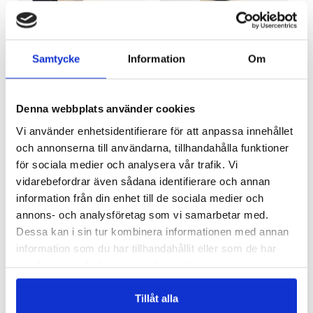
H016
H014
ODEKORERAD FILTHATT – H016
ODEKORERAD FILTHATT – H014
Samtycke
Information
Om
Logga in för att se pris
Logga in för att se pris
READ MORE
READ MORE
Denna webbplats använder cookies
Vi använder enhetsidentifierare för att anpassa innehållet
och annonserna till användarna, tillhandahålla funktioner
för sociala medier och analysera vår trafik. Vi
vidarebefordrar även sådana identifierare och annan
information från din enhet till de sociala medier och
annons- och analysföretag som vi samarbetar med.
Dessa kan i sin tur kombinera informationen med annan
information som du har tillhandahållit eller som de har
H013
H007
samlat in när du har använt deras tjänster.
ODEKORERAD FILTHATT – H013
ODEKORERAD FILTHATT – H007
Logga in för att se pris
Logga in för att se pris
Tillåt alla