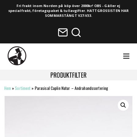
Fri frakt inom Norden på köp över 2000kr! OBS - Gäller ej
specialfrakt, företagspaket & tullavgifter. HATTGROSSISTEN HAR
SOMMARSTÄNGT V27-V33.
NAVIGA
PRODUKTFILTER
Hem
»
Sortiment
»
Parasisal Caplin Natur – Andrahandssortering
HELA SORTIMENTET
NYHETER
VINTAGE