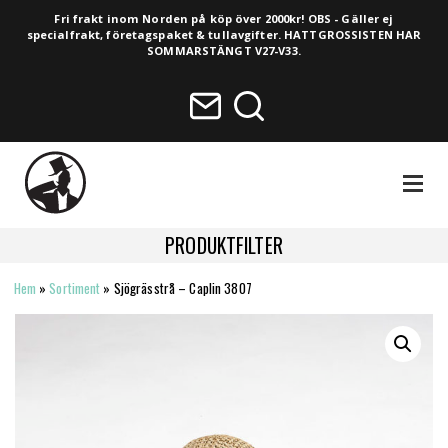
Fri frakt inom Norden på köp över 2000kr! OBS - Gäller ej
specialfrakt, företagspaket & tullavgifter. HATTGROSSISTEN HAR
SOMMARSTÄNGT V27-V33.
NAVIGA
PRODUKTFILTER
Hem
»
Sortiment
»
Sjögrässtrå – Caplin 3807
HELA SORTIMENTET
NYHETER
VINTAGE