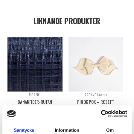
LIKNANDE PRODUKTER
7104/RU
7204/D1-natur
BANANFIBER-RUTAN
PINOK POK – ROSETT
Logga in för att se pris
Logga in för att se pris
VÄLJ ALTERNATIV
READ MORE
Samtycke
Information
Om