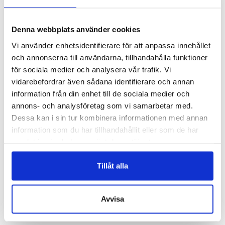
Denna webbplats använder cookies
Vi använder enhetsidentifierare för att anpassa innehållet
och annonserna till användarna, tillhandahålla funktioner
för sociala medier och analysera vår trafik. Vi
vidarebefordrar även sådana identifierare och annan
BAO
7104/P-Ozelot
information från din enhet till de sociala medier och
BAO – NATUR
BANANFIBER – OZELOT
annons- och analysföretag som vi samarbetar med.
Logga in för att se pris
Logga in för att se pris
Dessa kan i sin tur kombinera informationen med annan
READ MORE
VÄLJ ALTERNATIV
information som du har tillhandahållit eller som de har
samlat in när du har använt deras tjänster.
Tillåt alla
Avvisa
SORTIMENT