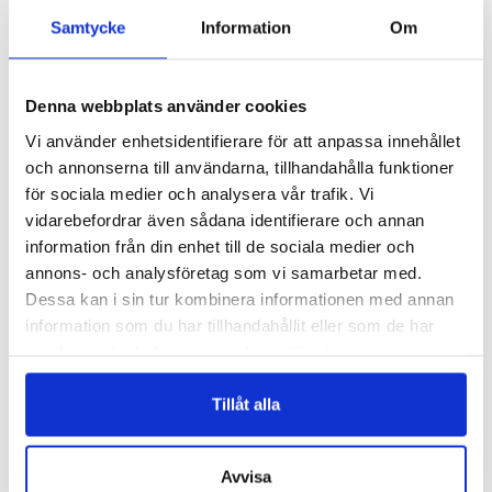
READ MORE
READ MORE
Samtycke
Information
Om
Denna webbplats använder cookies
Vi använder enhetsidentifierare för att anpassa innehållet
och annonserna till användarna, tillhandahålla funktioner
för sociala medier och analysera vår trafik. Vi
vidarebefordrar även sådana identifierare och annan
information från din enhet till de sociala medier och
annons- och analysföretag som vi samarbetar med.
H007
H003
Dessa kan i sin tur kombinera informationen med annan
ODEKORERAD FILTHATT – H007
FILTKEPS
information som du har tillhandahållit eller som de har
Logga in för att se pris
Logga in för att se pris
samlat in när du har använt deras tjänster.
READ MORE
READ MORE
Tillåt alla
Avvisa