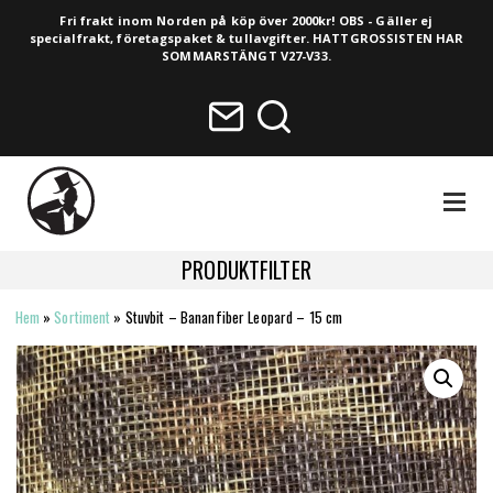
Fri frakt inom Norden på köp över 2000kr! OBS - Gäller ej
specialfrakt, företagspaket & tullavgifter. HATTGROSSISTEN HAR
SOMMARSTÄNGT V27-V33.
NAVIGA
PRODUKTFILTER
Hem
»
Sortiment
»
Stuvbit – Bananfiber Leopard – 15 cm
HELA SORTIMENTET
NYHETER
VINTAGE