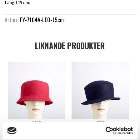
Längd 15 cm.
Art.nr:
FY-7104A-LEO-15cm
LIKNANDE PRODUKTER
H026
H020
ODEKORERAD FILTHATT – H026
ODEKORERAD FILTHATT – H020
Logga in för att se pris
Logga in för att se pris