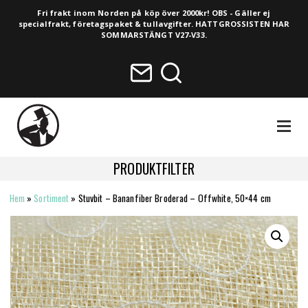
Fri frakt inom Norden på köp över 2000kr! OBS - Gäller ej
specialfrakt, företagspaket & tullavgifter. HATTGROSSISTEN HAR
SOMMARSTÄNGT V27-V33.
NAVIGA
PRODUKTFILTER
Hem
»
Sortiment
»
Stuvbit – Bananfiber Broderad – Offwhite, 50×44 cm
HELA SORTIMENTET
NYHETER
VINTAGE