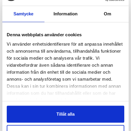
ODEKORERAD FILTHATT – H013
ODEKORERAD FILTHATT – H007
Logga in för att se pris
Logga in för att se pris
Samtycke
Information
Om
READ MORE
READ MORE
Denna webbplats använder cookies
Vi använder enhetsidentifierare för att anpassa innehållet
och annonserna till användarna, tillhandahålla funktioner
för sociala medier och analysera vår trafik. Vi
vidarebefordrar även sådana identifierare och annan
information från din enhet till de sociala medier och
annons- och analysföretag som vi samarbetar med.
Dessa kan i sin tur kombinera informationen med annan
H027
H010
information som du har tillhandahållit eller som de har
ODEKORERAD FILTHATT – H027
ODEKORERAD FILTHATT – H010
samlat in när du har använt deras tjänster.
Logga in för att se pris
Logga in för att se pris
READ MORE
READ MORE
Tillåt alla