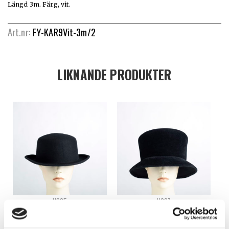
Längd 3m. Färg, vit.
Art.nr:
FY-KAR9Vit-3m/2
LIKNANDE PRODUKTER
H025
H007
ODEKORERAD FILTHATT – H025
ODEKORERAD FILTHATT – H007
Logga in för att se pris
Logga in för att se pris