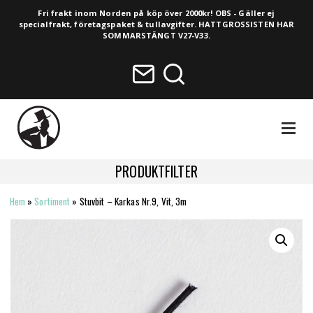
Fri frakt inom Norden på köp över 2000kr! OBS - Gäller ej
specialfrakt, företagspaket & tullavgifter. HATTGROSSISTEN HAR
SOMMARSTÄNGT V27-V33.
NAVIGA
PRODUKTFILTER
Hem
»
Sortiment
»
Stuvbit – Karkas Nr.9, Vit, 3m
HELA SORTIMENTET
NYHETER
VINTAGE