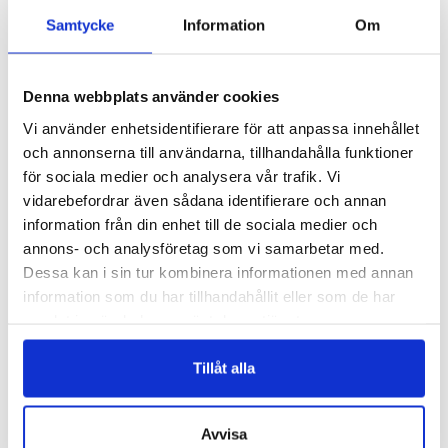
READ MORE
READ MORE
Samtycke
Information
Om
Denna webbplats använder cookies
Vi använder enhetsidentifierare för att anpassa innehållet
och annonserna till användarna, tillhandahålla funktioner
för sociala medier och analysera vår trafik. Vi
vidarebefordrar även sådana identifierare och annan
information från din enhet till de sociala medier och
annons- och analysföretag som vi samarbetar med.
H021
H020
Dessa kan i sin tur kombinera informationen med annan
ODEKORERAD FILTHATT – H021
ODEKORERAD FILTHATT – H020
information som du har tillhandahållit eller som de har
Logga in för att se pris
Logga in för att se pris
samlat in när du har använt deras tjänster.
READ MORE
READ MORE
Tillåt alla
Avvisa