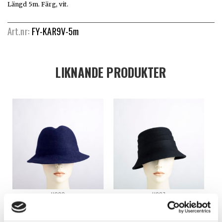
Längd 5m. Färg, vit.
Art.nr:
FY-KAR9V-5m
LIKNANDE PRODUKTER
H023
H027
ODEKORERAD FILTHATT – H023
ODEKORERAD FILTHATT – H027
Logga in för att se pris
Logga in för att se pris