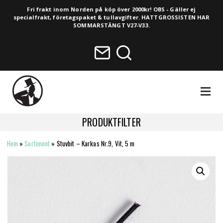
Fri frakt inom Norden på köp över 2000kr! OBS - Gäller ej
specialfrakt, företagspaket & tullavgifter. HATTGROSSISTEN HAR
SOMMARSTÄNGT V27-V33.
NAVIGA
PRODUKTFILTER
Hem
»
Sortiment
»
Stuvbit – Karkas Nr.9, Vit, 5 m
HELA SORTIMENTET
NYHETER
VINTAGE