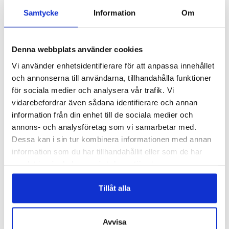
READ MORE
READ MORE
Samtycke
Information
Om
Denna webbplats använder cookies
Vi använder enhetsidentifierare för att anpassa innehållet
och annonserna till användarna, tillhandahålla funktioner
för sociala medier och analysera vår trafik. Vi
vidarebefordrar även sådana identifierare och annan
information från din enhet till de sociala medier och
annons- och analysföretag som vi samarbetar med.
H009
H022
Dessa kan i sin tur kombinera informationen med annan
ODEKORERAD FILTHATT – H009
ODEKORERAD FILTHATT – H022
information som du har tillhandahållit eller som de har
Logga in för att se pris
Logga in för att se pris
samlat in när du har använt deras tjänster.
READ MORE
READ MORE
Tillåt alla
Avvisa