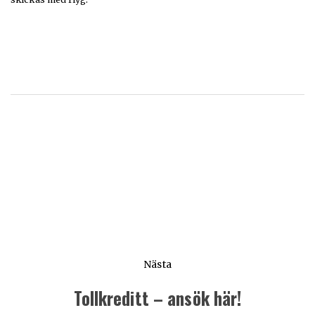
Nästa
Tollkreditt – ansök här!
Nästa
inlägg: