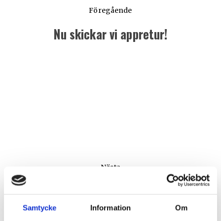
Föregående
Nu skickar vi appretur!
Föregående
inlägg:
Nästa
Vi lyfter på hatten!
Nästa
inlägg:
Samtycke
Information
Om