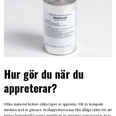
Hur gör du när du
appreterar?
Olika material kräver olika typer av appretur. Filt är kompakt
medans strå är glesare. Stråappreturen har fått dåligt rykte för att
lämna ”snigelspår”, tunna membran av appretur som stannar kvar