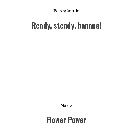
Föregående
Ready, steady, banana!
Föregående
inlägg:
Nästa
Flower Power
Nästa
inlägg: