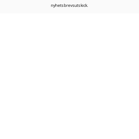
nyhetsbrevsutskick.
ÖNSKELISTA
SKAPA KONTO
NYHETER
HEM
MITT KONTO
Copyright © 2020 Hattgrossisten. All rättigheter förbehållna.
Proudly produced by
Winternet Web & Reklambyrå