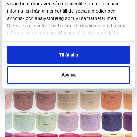
vidarebefordrar även sådana identifierare och annan
information från din enhet till de sociala medier och
annons- och analysföretag som vi samarbetar med.
Dessa kan i sin tur kombinera informationen med annan
information som du har tillhandahållit eller som de har
BLOMMOR
samlat in när du har använt deras tjänster.
Vackra Pioner!
Tillåt alla
Finns i 15 färger!
Avvisa