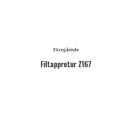
Föregående
Filtappretur Z167
Föregående
inlägg: