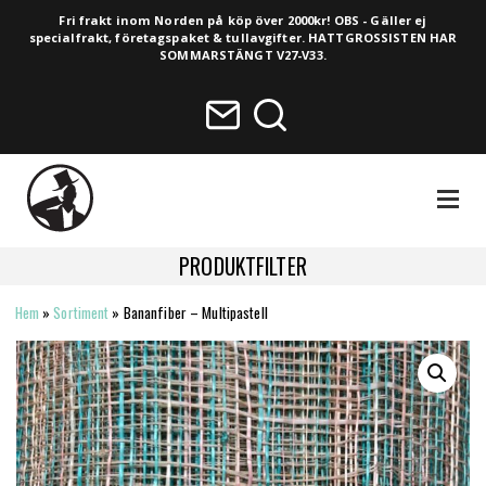
Fri frakt inom Norden på köp över 2000kr! OBS - Gäller ej
specialfrakt, företagspaket & tullavgifter. HATTGROSSISTEN HAR
SOMMARSTÄNGT V27-V33.
NAVIGA
PRODUKTFILTER
Hem
»
Sortiment
»
Bananfiber – Multipastell
HELA SORTIMENTET
NYHETER
VINTAGE