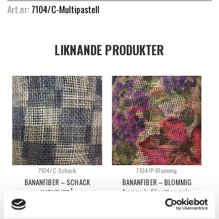
Art.nr:
7104/C-Multipastell
LIKNANDE PRODUKTER
7104/C-Schack
7104/P-Blommig
BANANFIBER – SCHACK
BANANFIBER – BLOMMIG
NATUR/GRÅ
Logga in för att se pris
Logga in för att se pris
VÄLJ ALTERNATIV
VÄLJ ALTERNATIV