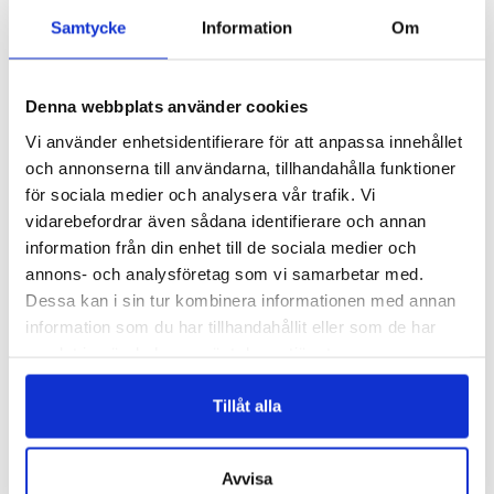
Samtycke
Information
Om
Denna webbplats använder cookies
Vi använder enhetsidentifierare för att anpassa innehållet
och annonserna till användarna, tillhandahålla funktioner
för sociala medier och analysera vår trafik. Vi
vidarebefordrar även sådana identifierare och annan
information från din enhet till de sociala medier och
7104/A
7204/D1-natur
annons- och analysföretag som vi samarbetar med.
BANANFIBER OAPPRETERAD –
PINOK POK – ROSETT
Dessa kan i sin tur kombinera informationen med annan
VIT & OFF-WHITE
Logga in för att se pris
information som du har tillhandahållit eller som de har
Logga in för att se pris
samlat in när du har använt deras tjänster.
VÄLJ ALTERNATIV
READ MORE
Tillåt alla
Avvisa