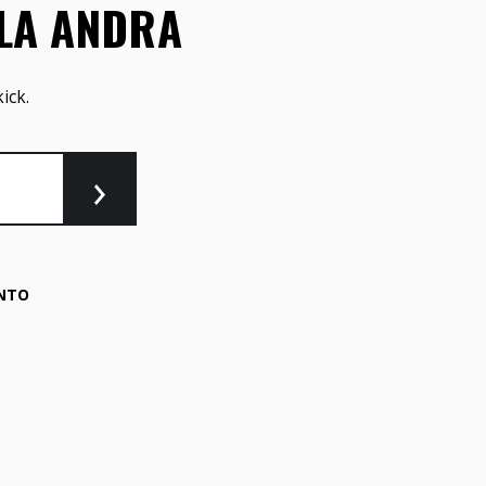
LLA ANDRA
ick.
NTO