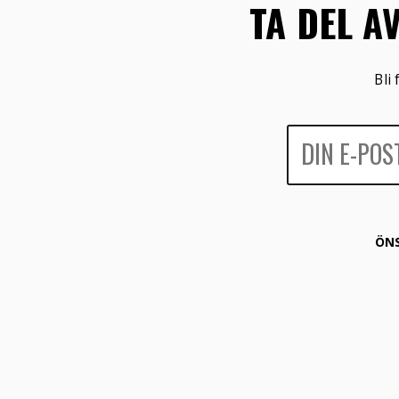
TA DEL A
Bli
ÖNS