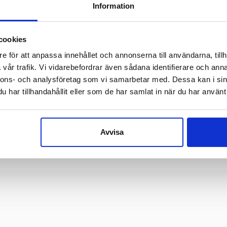
Information
cookies
e för att anpassa innehållet och annonserna till användarna, tillh
F604
C300/P Savannah
C3
vår trafik. Vi vidarebefordrar även sådana identifierare och anna
FLOR HARLEKIN
CRIN 15 CM – SAVANNAH
CRIN 
nnons- och analysföretag som vi samarbetar med. Dessa kan i sin
a in för att se pris
Logga in för att se pris
Logga i
har tillhandahållit eller som de har samlat in när du har använt 
ÄLJ ALTERNATIV
VÄLJ ALTERNATIV
VÄLJ
Avvisa