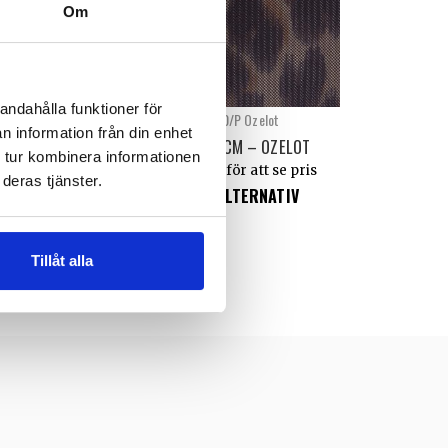
Om
andahålla funktioner för
00/P Gepard
C300/P Ozelot
n information från din enhet
15 CM – GEPARD
CRIN 15 CM – OZELOT
 tur kombinera informationen
n för att se pris
Logga in för att se pris
deras tjänster.
 ALTERNATIV
VÄLJ ALTERNATIV
Tillåt alla