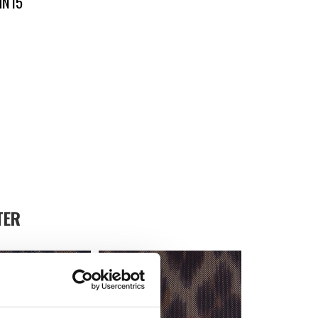
HN15
TER