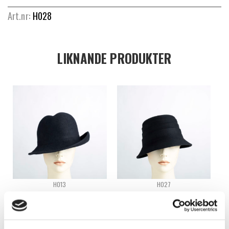
Art.nr:
H028
LIKNANDE PRODUKTER
H013
H027
ODEKORERAD FILTHATT – H013
ODEKORERAD FILTHATT – H027
Logga in för att se pris
Logga in för att se pris
READ MORE
READ MORE