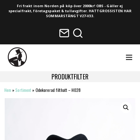
Fri frakt inom Norden på köp över 2000kr! OBS - Gäller ej
specialfrakt, företagspaket & tullavgifter. HATTGROSSISTEN HAR
SOMMARSTÄNGT V27-V33.
NAVIGA
PRODUKTFILTER
Hem
»
Sortiment
»
Odekorerad filthatt – H028
HELA SORTIMENTET
NYHETER
VINTAGE