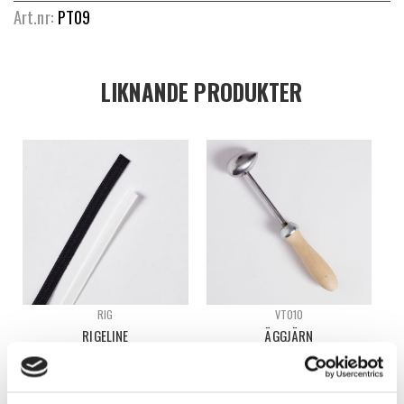
Art.nr:
PT09
LIKNANDE PRODUKTER
RIG
VT010
RIGELINE
ÄGGJÄRN
Logga in för att se pris
Logga in för att se pris
VÄLJ ALTERNATIV
READ MORE