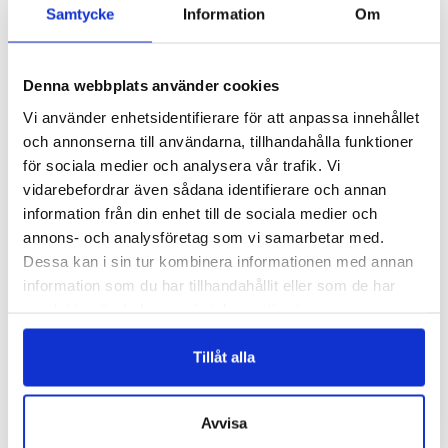
Samtycke
Information
Om
Denna webbplats använder cookies
Vi använder enhetsidentifierare för att anpassa innehållet
och annonserna till användarna, tillhandahålla funktioner
för sociala medier och analysera vår trafik. Vi
vidarebefordrar även sådana identifierare och annan
information från din enhet till de sociala medier och
B501
KL3
annons- och analysföretag som vi samarbetar med.
HATTREM – B40MM
KARKASLÅS MED STOPP – 1.5
MM
Dessa kan i sin tur kombinera informationen med annan
Logga in för att se pris
information som du har tillhandahållit eller som de har
Logga in för att se pris
READ MORE
READ MORE
samlat in när du har använt deras tjänster.
Tillåt alla
Avvisa