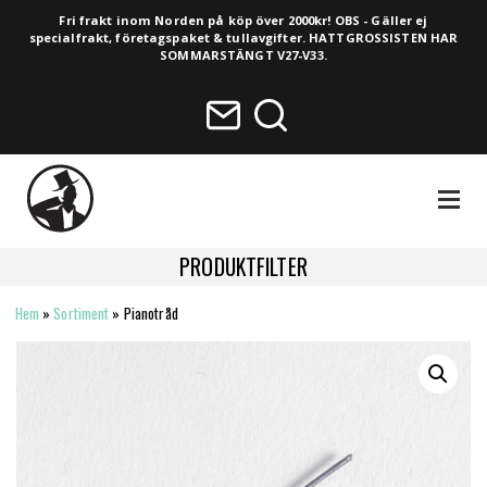
Fri frakt inom Norden på köp över 2000kr! OBS - Gäller ej
specialfrakt, företagspaket & tullavgifter. HATTGROSSISTEN HAR
SOMMARSTÄNGT V27-V33.
NAVIGA
PRODUKTFILTER
Hem
»
Sortiment
»
Pianotråd
HELA SORTIMENTET
NYHETER
VINTAGE