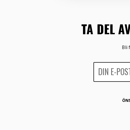
TA DEL A
Bli
ÖNS