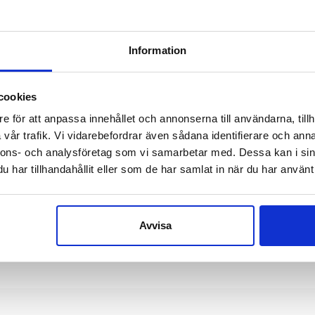
Information
cookies
e för att anpassa innehållet och annonserna till användarna, tillh
KAR
KL2
vår trafik. Vi vidarebefordrar även sådana identifierare och anna
KARKAS
KARKASLÅS MED STOPP –
PINC
nnons- och analysföretag som vi samarbetar med. Dessa kan i sin
1.25MM
har tillhandahållit eller som de har samlat in när du har använt 
a in för att se pris
Logga i
Logga in för att se pris
READ MORE
READ MORE
R
Avvisa