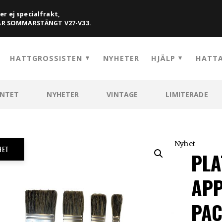
er ej specialfrakt,
HAR SOMMARSTÄNGT V27-V33.
HATTGROSSISTEN
NYHETER
HJÄLP
HATTA
ENTET
NYHETER
VINTAGE
LIMITERADE
Nyhet
HET
PLA
APP
PA