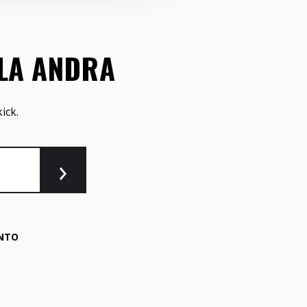
LLA ANDRA
ick.
NTO