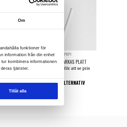
Om
andahålla funktioner för
VT001
PKP1
n information från din enhet
ETT MED PIGG
PLASTKARKAS PLATT
 tur kombinera informationen
deras tjänster.
n för att se pris
Logga in för att se pris
EAD MORE
VÄLJ ALTERNATIV
Tillåt alla