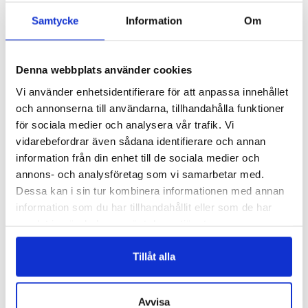
READ MORE
READ MORE
Samtycke
Information
Om
Denna webbplats använder cookies
Vi använder enhetsidentifierare för att anpassa innehållet
och annonserna till användarna, tillhandahålla funktioner
för sociala medier och analysera vår trafik. Vi
vidarebefordrar även sådana identifierare och annan
information från din enhet till de sociala medier och
BAO
7104/C
annons- och analysföretag som vi samarbetar med.
BAO – NATUR
BANANFIBER OAPPRETERAD –
Dessa kan i sin tur kombinera informationen med annan
FÄRGAD
Logga in för att se pris
information som du har tillhandahållit eller som de har
Logga in för att se pris
samlat in när du har använt deras tjänster.
READ MORE
VÄLJ ALTERNATIV
Tillåt alla
Avvisa