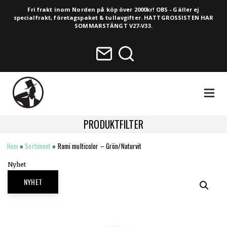
Fri frakt inom Norden på köp över 2000kr! OBS - Gäller ej
specialfrakt, företagspaket & tullavgifter. HATTGROSSISTEN HAR
SOMMARSTÄNGT V27-V33.
NAVIGA
PRODUKTFILTER
Hem
»
Sortiment
»
Rami multicolor – Grön/Naturvit
HELA SORTIMENTET
Nyhet
NYHETER
NYHET
VINTAGE