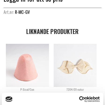
Art.nr:
R-MC-GV
LIKNANDE PRODUKTER
P-Sisal/Con
7204/D1-natur
PARASISAL – CORNETT
PINOK POK – ROSETT
Logga in för att se pris
Logga in för att se pris