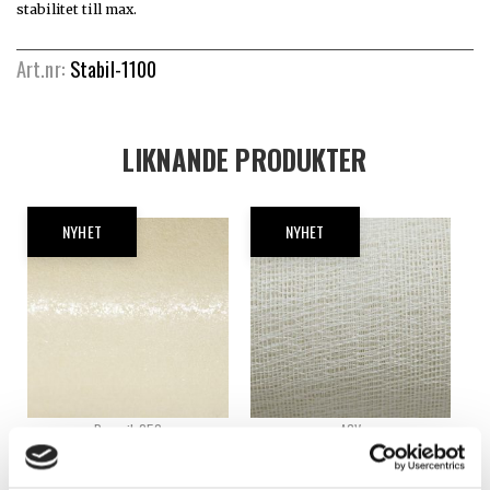
stabilitet till max.
Art.nr:
Stabil-1100
LIKNANDE PRODUKTER
NYHET
NYHET
Decovil-250
AGV
DECOVIL 250 – NONWOWEN
APPRETERAD GASVÄV
Logga in för att se pris
Logga in för att se pris