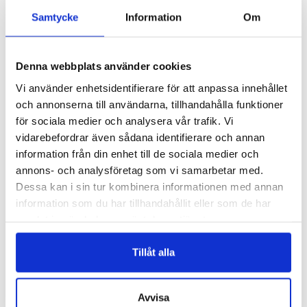
VÄLJ ALTERNATIV
VÄLJ ALTERNATIV
Samtycke
Information
Om
NYHET
NYHET
Denna webbplats använder cookies
Vi använder enhetsidentifierare för att anpassa innehållet
och annonserna till användarna, tillhandahålla funktioner
för sociala medier och analysera vår trafik. Vi
vidarebefordrar även sådana identifierare och annan
information från din enhet till de sociala medier och
annons- och analysföretag som vi samarbetar med.
321R
DT
Dessa kan i sin tur kombinera informationen med annan
ETAMIN REMSA – 12MM
DIORTYLL
information som du har tillhandahållit eller som de har
Logga in för att se pris
Logga in för att se pris
samlat in när du har använt deras tjänster.
VÄLJ ALTERNATIV
VÄLJ ALTERNATIV
Tillåt alla
Avvisa