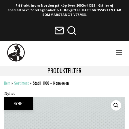
Fri frakt inom Norden på köp över 2000kr! OBS - Gäller ej
specialfrakt, företagspaket & tullavgifter. HATTGROSSISTEN HAR
SOMMARSTÄNGT V27-V33.
NAVIGA
PRODUKTFILTER
Hem
»
Sortiment
»
Stabil 1100 – Nonwowen
HELA SORTIMENTET
Nyhet
NYHETER
NYHET
VINTAGE